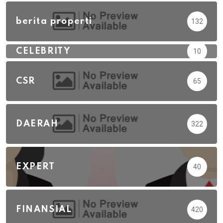
berita properti
132
CELEBRITY
10
CSR
65
DAERAH
322
EXPERT
40
FINANSIAL
420