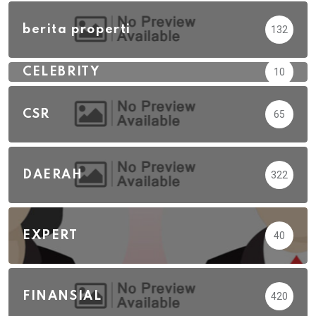
berita properti
132
CELEBRITY
10
CSR
65
DAERAH
322
EXPERT
40
FINANSIAL
420