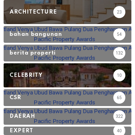
ARCHITECTURE
23
bahan bangunan
54
berita properti
132
CELEBRITY
10
CSR
65
DAERAH
322
EXPERT
40