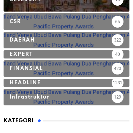
CSR
65
DAERAH
322
EXPERT
40
FINANSIAL
420
HEADLINE
1231
Infrastruktur
129
KATEGORI