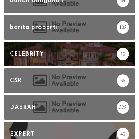
bahan bangunan
54
berita properti
132
CELEBRITY
10
CSR
65
DAERAH
322
EXPERT
40