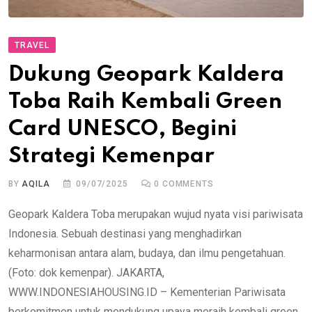
TRAVEL
Dukung Geopark Kaldera
Toba Raih Kembali Green
Card UNESCO, Begini
Strategi Kemenpar
BY
AQILA
09/07/2025
0
COMMENTS
Geopark Kaldera Toba merupakan wujud nyata visi pariwisata
Indonesia. Sebuah destinasi yang menghadirkan
keharmonisan antara alam, budaya, dan ilmu pengetahuan.
(Foto: dok kemenpar). JAKARTA,
WWW.INDONESIAHOUSING.ID – Kementerian Pariwisata
berkomitmen untuk mendukung upaya meraih kembali green