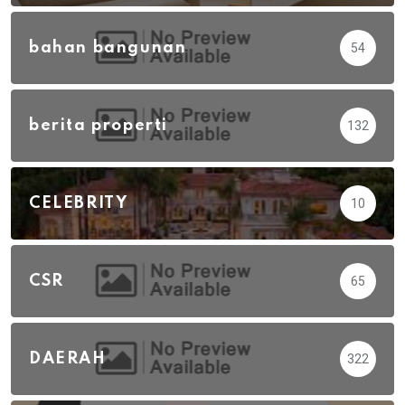
bahan bangunan
54
berita properti
132
CELEBRITY
10
CSR
65
DAERAH
322