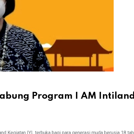
abung Program I AM Intilan
land Kegiatan IYL terbuka bagi para generasi muda berusia 18 ta