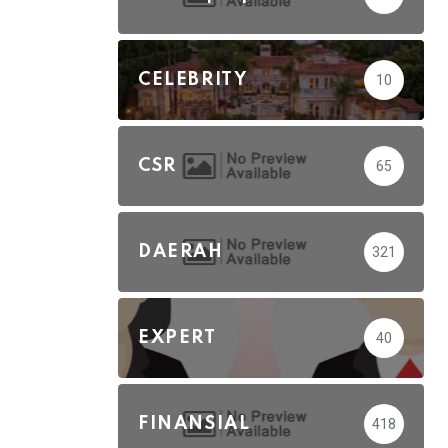
CELEBRITY
10
CSR
65
DAERAH
321
EXPERT
40
FINANSIAL
418