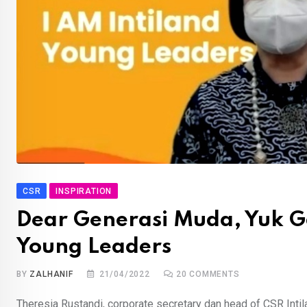
CSR
INSPIRATION
Dear Generasi Muda, Yuk G
Young Leaders
BY
ZALHANIF
21/04/2022
20
COMMENTS
Theresia Rustandi, corporate secretary dan head of CSR Inti