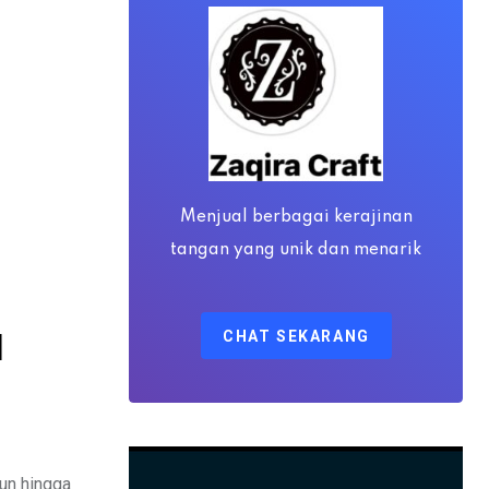
Menjual berbagai kerajinan
tangan yang unik dan menarik
CHAT SEKARANG
d
hun hingga