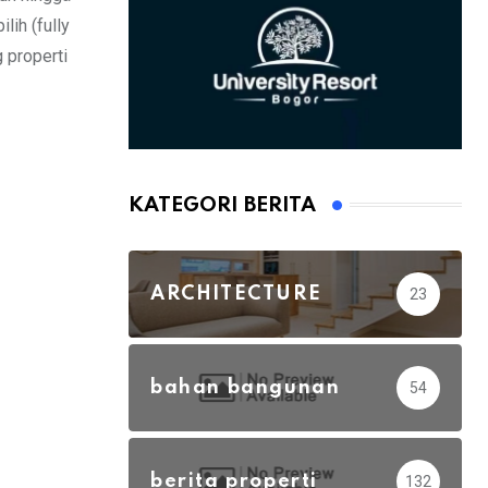
lih (fully
 properti
KATEGORI BERITA
ARCHITECTURE
23
bahan bangunan
54
berita properti
132