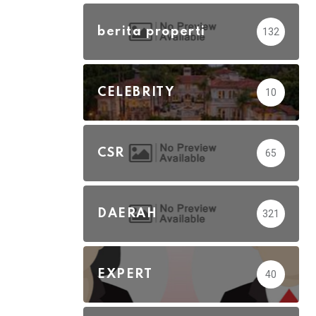
berita properti
132
CELEBRITY
10
CSR
65
DAERAH
321
EXPERT
40