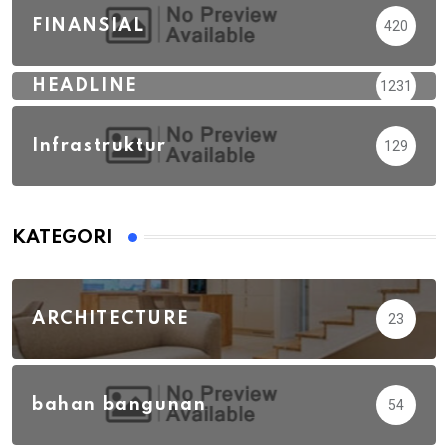
FINANSIAL
420
HEADLINE
1231
Infrastruktur
129
KATEGORI
ARCHITECTURE
23
bahan bangunan
54