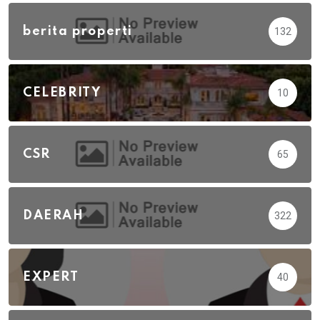
berita properti
132
CELEBRITY
10
CSR
65
DAERAH
322
EXPERT
40