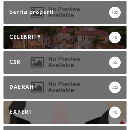
berita properti
132
CELEBRITY
10
CSR
65
DAERAH
322
EXPERT
40