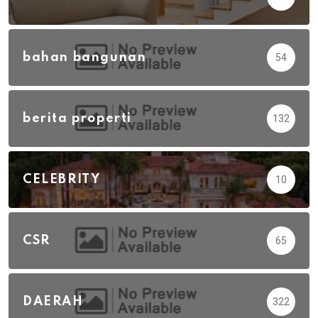
bahan bangunan
54
berita properti
132
CELEBRITY
10
CSR
65
DAERAH
322