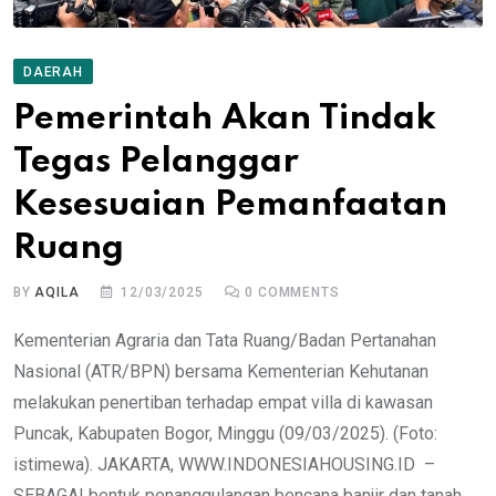
DAERAH
Pemerintah Akan Tindak
Tegas Pelanggar
Kesesuaian Pemanfaatan
Ruang
BY
AQILA
12/03/2025
0
COMMENTS
Kementerian Agraria dan Tata Ruang/Badan Pertanahan
Nasional (ATR/BPN) bersama Kementerian Kehutanan
melakukan penertiban terhadap empat villa di kawasan
Puncak, Kabupaten Bogor, Minggu (09/03/2025). (Foto:
istimewa). JAKARTA, WWW.INDONESIAHOUSING.ID –
SEBAGAI bentuk penanggulangan bencana banjir dan tanah