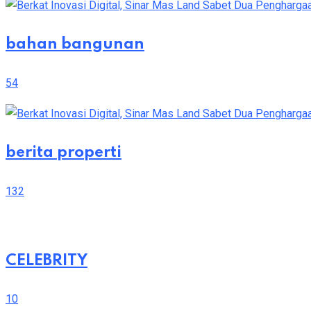
bahan bangunan
54
berita properti
132
CELEBRITY
10