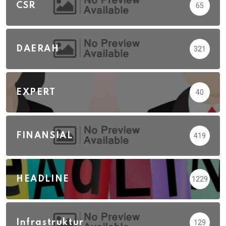
CSR
65
DAERAH
321
EXPERT
40
FINANSIAL
419
HEADLINE
1229
Infrastruktur
129