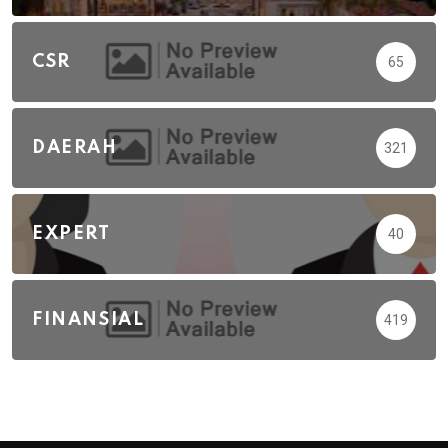
CSR
65
DAERAH
321
EXPERT
40
FINANSIAL
419