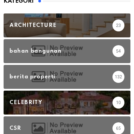
KATEGORI
ARCHITECTURE
23
bahan bangunan
54
berita properti
132
CELEBRITY
10
CSR
65