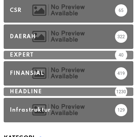
CSR
65
DAERAH
322
EXPERT
40
FINANSIAL
419
HEADLINE
1230
Infrastruktur
129