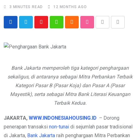
3 MINUTES READ
12 MONTHS AGO
Youtube
Whatsapp
Cloud
StumbleUpon
Print
Share
via
Email
Bank Jakarta memperoleh tiga kategori penghargaan
sekaligus, di antaranya sebagai Mitra Perbankan Terbaik
Kategori Pasar B (Pasar Koja) dan Pasar A (Pasar
Mayestik), serta sebagai Mitra Bank Literasi Keuangan
Terbaik Kedua.
JAKARTA,
WWW.INDONESIAHOUSING.ID
– Dorong
penerapan transaksi
non-tunai
di sejumlah pasar tradisional
di Jakarta,
Bank Jakarta
raih penghargaan Mitra Perbankan