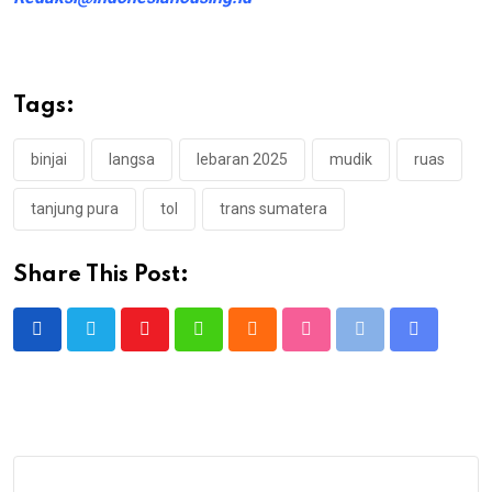
Tags:
binjai
langsa
lebaran 2025
mudik
ruas
tanjung pura
tol
trans sumatera
Share This Post:
Youtube
Whatsapp
Cloud
StumbleUpon
Print
Share
via
Email