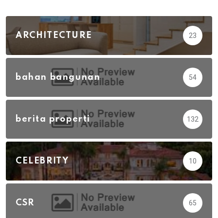
ARCHITECTURE
23
bahan bangunan
54
berita properti
132
CELEBRITY
10
CSR
65