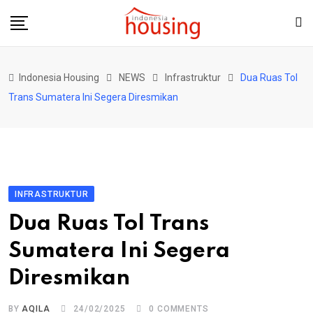
Skip
to
content
Indonesia Housing
NEWS
Infrastruktur
Dua Ruas Tol
Trans Sumatera Ini Segera Diresmikan
INFRASTRUKTUR
Dua Ruas Tol Trans
Sumatera Ini Segera
Diresmikan
BY
AQILA
24/02/2025
0
COMMENTS