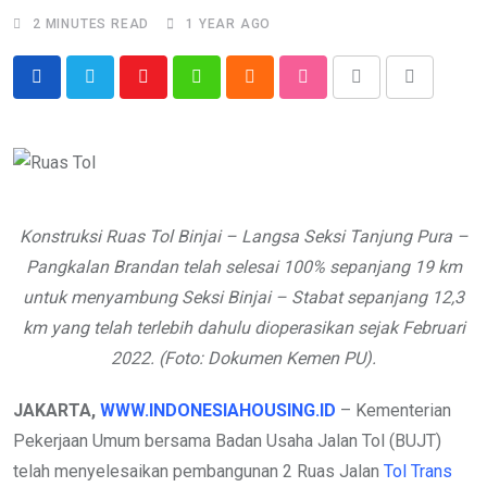
2 MINUTES READ
1 YEAR AGO
Youtube
Whatsapp
Cloud
StumbleUpon
Print
Share
via
Email
Konstruksi Ruas Tol Binjai – Langsa Seksi Tanjung Pura –
Pangkalan Brandan telah selesai 100% sepanjang 19 km
untuk menyambung Seksi Binjai – Stabat sepanjang 12,3
km yang telah terlebih dahulu dioperasikan sejak Februari
2022. (Foto: Dokumen Kemen PU).
JAKARTA,
WWW.INDONESIAHOUSING.ID
– Kementerian
Pekerjaan Umum bersama Badan Usaha Jalan Tol (BUJT)
telah menyelesaikan pembangunan 2 Ruas Jalan
Tol Trans