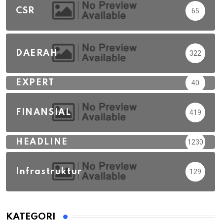
CSR
65
DAERAH
322
EXPERT
40
FINANSIAL
419
HEADLINE
1230
Infrastruktur
129
KATEGORI