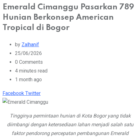
Emerald Cimanggu Pasarkan 789
Hunian Berkonsep American
Tropical di Bogor
by
Zalhanif
25/06/2026
0
Comments
4 minutes read
1 month ago
Youtube
Whatsapp
Cloud
StumbleUpon
Print
Share
Facebook
Twitter
via
Email
Tingginya permintaan hunian di Kota Bogor yang tidak
diimbangi dengan ketersediaan lahan menjadi salah satu
faktor pendorong percepatan pembangunan Emerald