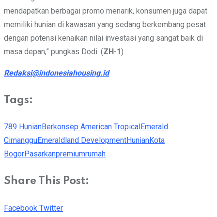
mendapatkan berbagai promo menarik, konsumen juga dapat
memiliki hunian di kawasan yang sedang berkembang pesat
dengan potensi kenaikan nilai investasi yang sangat baik di
masa depan,” pungkas Dodi. (
ZH-1
).
Redaksi@indonesiahousing.id
Tags:
789 Hunian
Berkonsep American Tropical
Emerald
Cimanggu
Emeraldland Development
Hunian
Kota
Bogor
Pasarkan
premium
rumah
Share This Post:
Youtube
Whatsapp
Cloud
StumbleUpon
Print
Share
Facebook
Twitter