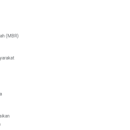
dah (MBR)
yarakat
a
aikan
n