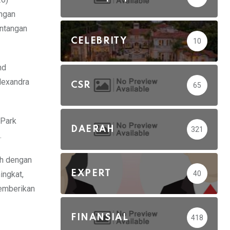
engan
antangan
CELEBRITY
10
nd
lexandra
CSR
65
 Park
DAERAH
321
.
ah dengan
EXPERT
40
ingkat,
memberikan
FINANSIAL
418