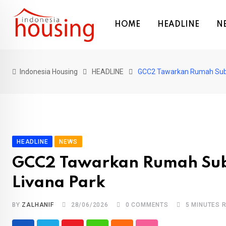
Skip
to
HOME
HEADLINE
N
content
Indonesia Housing
HEADLINE
GCC2 Tawarkan Rumah Subsi
HEADLINE
NEWS
GCC2 Tawarkan Rumah Subs
Livana Park
BY
ZALHANIF
28/06/2026
0
COMMENTS
5 MINUTES 