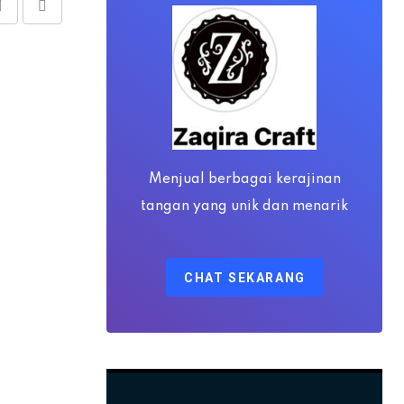
Share
Print
via
Email
Menjual berbagai kerajinan
tangan yang unik dan menarik
CHAT SEKARANG