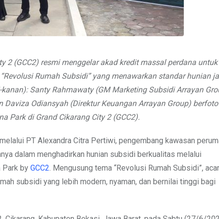
City 2 (GCC2) resmi menggelar akad kredit massal perdana untuk 
a “Revolusi Rumah Subsidi” yang menawarkan standar hunian ja
ri-kanan): Santy Rahmawaty (GM Marketing Subsidi Arrayan Grou
dan Daviza Odiansyah (Direktur Keuangan Arrayan Group) berfoto
na Park di Grand Cikarang City 2 (GCC2).
melalui PT Alexandra Citra Pertiwi, pengembang kawasan peru
nya dalam menghadirkan hunian subsidi berkualitas melalui
a Park by
GCC2
. Mengusung tema “Revolusi Rumah Subsidi”, acar
ah subsidi yang lebih modern, nyaman, dan bernilai tinggi bagi
, Cikarang, Kabupaten Bekasi, Jawa Barat, pada Sabtu (27/6/20