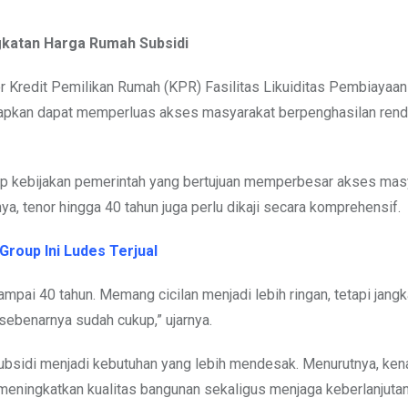
gkatan Harga Rumah Subsidi
or Kredit Pemilikan Rumah (KPR) Fasilitas Likuiditas Pembiayaan
arapkan dapat memperluas akses masyarakat berpenghasilan ren
tiap kebijakan pemerintah yang bertujuan memperbesar akses mas
ya, tenor hingga 40 tahun juga perlu dikaji secara komprehensif.
 Group Ini Ludes Terjual
mpai 40 tahun. Memang cicilan menjadi lebih ringan, tetapi jangk
sebenarnya sudah cukup,” ujarnya.
ah subsidi menjadi kebutuhan yang lebih mendesak. Menurutnya, ken
eningkatkan kualitas bangunan sekaligus menjaga keberlanjuta