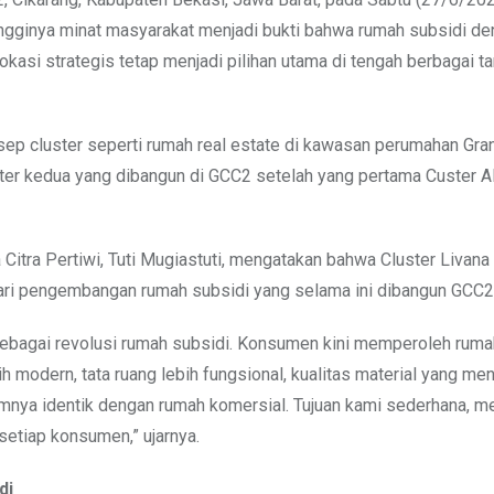
ingginya minat masyarakat menjadi bukti bahwa rumah subsidi d
lokasi strategis tetap menjadi pilihan utama di tengah berbagai t
ep cluster seperti rumah real estate di kawasan perumahan Gra
aster kedua yang dibangun di GCC2 setelah yang pertama Custer A
Citra Pertiwi, Tuti Mugiastuti, mengatakan bahwa Cluster Livana
ari pengembangan rumah subsidi yang selama ini dibangun GCC2
 sebagai revolusi rumah subsidi. Konsumen kini memperoleh rum
h modern, tata ruang lebih fungsional, kualitas material yang men
umnya identik dengan rumah komersial. Tujuan kami sederhana, 
etiap konsumen,” ujarnya.
di