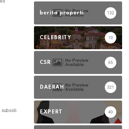
ses
berita properti
132
CELEBRITY
10
CSR
65
DAERAH
321
 subsidi
EXPERT
40