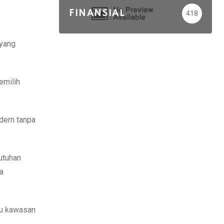
FINANSIAL
418
 yang
emilih
dern tanpa
utuhan
a
tu kawasan