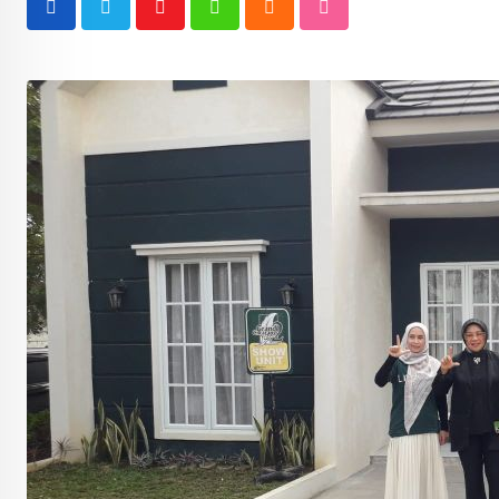
Youtube
Whatsapp
Cloud
StumbleUpon