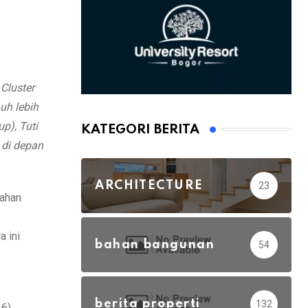
Cluster
uh lebih
p), Tuti
KATEGORI BERITA
 di depan
ARCHITECTURE
23
mahan
a ini
bahan bangunan
54
berita properti
132
26)