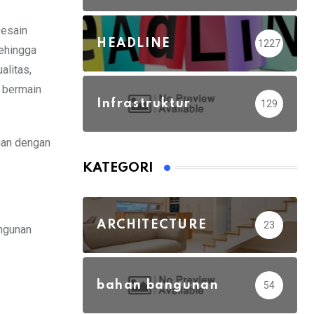
Desain
HEADLINE
1227
sehingga
alitas,
a bermain
Infrastruktur
129
ian dengan
KATEGORI
ARCHITECTURE
23
angunan
bahan bangunan
54