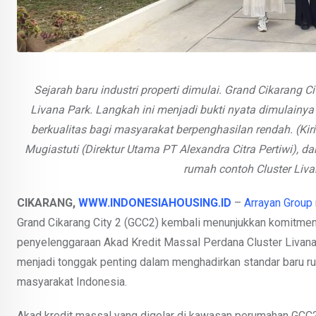
Sejarah baru industri properti dimulai. Grand Cikarang 
Livana Park. Langkah ini menjadi bukti nyata dimulainy
berkualitas bagi masyarakat berpenghasilan rendah. (Ki
Mugiastuti (Direktur Utama PT Alexandra Citra Pertiwi), 
rumah contoh Cluster Liva
CIKARANG,
WWW.INDONESIAHOUSING.ID
–
Arrayan Group
Grand Cikarang City 2 (GCC2) kembali menunjukkan komitmen
penyelenggaraan Akad Kredit Massal Perdana Cluster Livan
menjadi tonggak penting dalam menghadirkan standar baru rum
masyarakat Indonesia.
Akad kredit massal yang digelar di kawasan perumahan GCC2