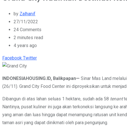
by
Zalhanif
27/11/2022
24
Comments
2 minutes read
4 years ago
Youtube
Whatsapp
Cloud
StumbleUpon
Print
Share
Facebook
Twitter
via
Email
INDONESIAHOUSING.ID, Balikpapan—
Sinar Mas Land melalu
(26/11). Grand City Food Center ini diproyeksikan untuk menjadi
Dibangun di atas lahan seluas 1 hektare, sudah ada 58
tenant
te
Nantinya, pusat kuliner ini juga akan terkoneksi langsung ke a
yang aman dan luas hingga dapat menampung ratusan unit kendara
taman asri yang dapat dinikmati oleh para pengunjung.