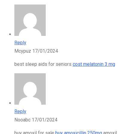
Reply
Mcypuz
17/01/2024
best sleep aids for seniors
cost melatonin 3 mg
Reply
Nooabc
17/01/2024
buy amoxil for sale
buy amoxicillin 250mg
amoxil