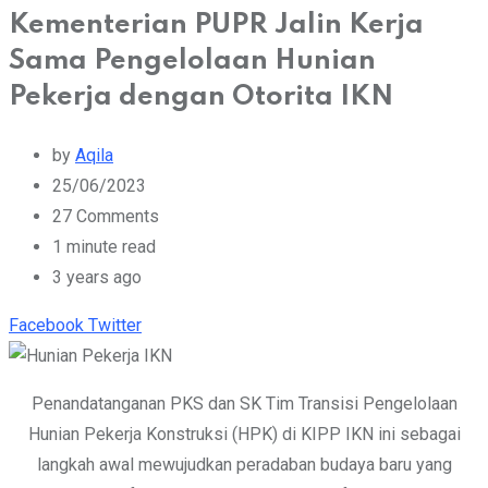
Kementerian PUPR Jalin Kerja
Sama Pengelolaan Hunian
Pekerja dengan Otorita IKN
by
Aqila
25/06/2023
27
Comments
1 minute read
3 years ago
Youtube
Whatsapp
Cloud
StumbleUpon
Print
Share
Facebook
Twitter
via
Email
Penandatanganan PKS dan SK Tim Transisi Pengelolaan
Hunian Pekerja Konstruksi (HPK) di KIPP IKN ini sebagai
langkah awal mewujudkan peradaban budaya baru yang