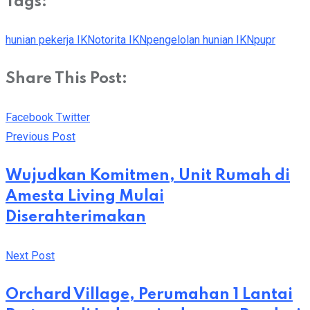
Tags:
hunian pekerja IKN
otorita IKN
pengelolan hunian IKN
pupr
Share This Post:
Youtube
Whatsapp
Cloud
StumbleUpon
Print
Share
Facebook
Twitter
via
Previous Post
Email
Wujudkan Komitmen, Unit Rumah di
Amesta Living Mulai
Diserahterimakan
Next Post
Orchard Village, Perumahan 1 Lantai