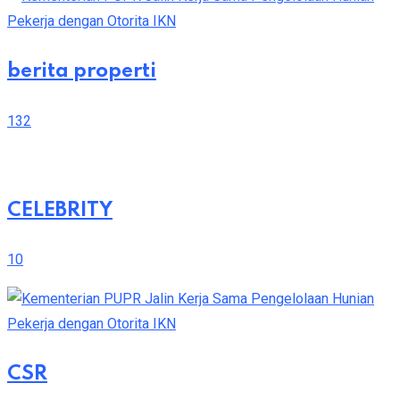
berita properti
132
CELEBRITY
10
CSR