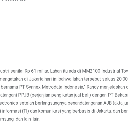
stri senilai Rp 61 miliar. Lahan itu ada di MM2100 Industrial To
mengatakan di Jakarta hari ini bahwa lahan tersebut seluas 20.0
 bernama PT Synnex Metrodata Indonesia,” Randy menjelaskan da
angani PPJB (perjanjian pengikatan jual beli) dengan PT Bekasi 
Electronics setelah berlangsungnya penandatanganan AJB (akta ju
formasi (TI) dan komunikasi yang berbasis di Jakarta, dan berdi
sung, dan lain-lain.