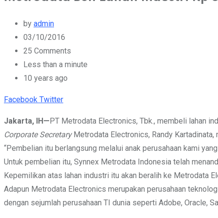
by
admin
03/10/2016
25
Comments
Less than a minute
10 years ago
Youtube
Whatsapp
Cloud
StumbleUpon
Print
Share
Facebook
Twitter
via
Jakarta, IH—
PT Metrodata Electronics, Tbk., membeli lahan indu
Email
Corporate Secretary
Metrodata Electronics, Randy Kartadinata, 
“Pembelian itu berlangsung melalui anak perusahaan kami yang
Untuk pembelian itu, Synnex Metrodata Indonesia telah menandat
Kepemilikan atas lahan industri itu akan beralih ke Metrodata 
Adapun Metrodata Electronics merupakan perusahaan teknologi in
dengan sejumlah perusahaan TI dunia seperti Adobe, Oracle, Sam