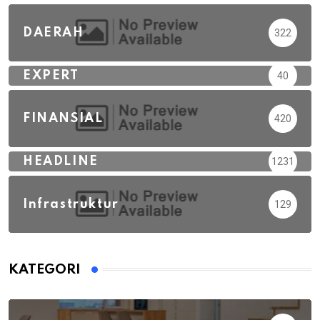
DAERAH
322
EXPERT
40
FINANSIAL
420
HEADLINE
1231
Infrastruktur
129
KATEGORI