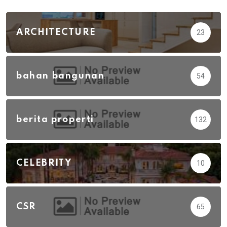
ARCHITECTURE
23
bahan bangunan
54
berita properti
132
CELEBRITY
10
CSR
65