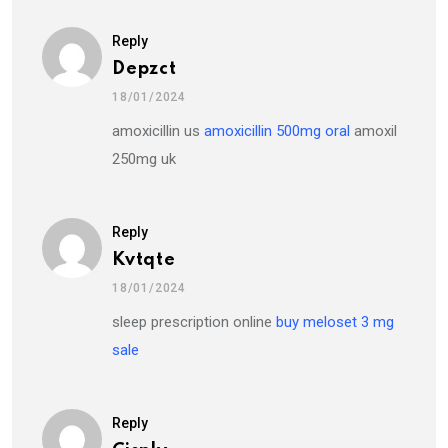
Reply
Depzct
18/01/2024
amoxicillin us
amoxicillin 500mg oral
amoxil
250mg uk
Reply
Kvtqte
18/01/2024
sleep prescription online
buy meloset 3 mg
sale
Reply