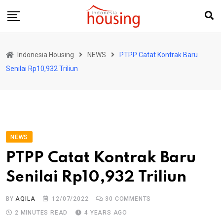
Skip
to
content
Indonesia Housing
NEWS
PTPP Catat Kontrak Baru
Senilai Rp10,932 Triliun
NEWS
PTPP Catat Kontrak Baru
Senilai Rp10,932 Triliun
BY
AQILA
12/07/2022
30
COMMENTS
2 MINUTES READ
4 YEARS AGO