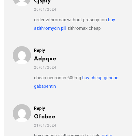
Cjsply
20/01/2024
order zithromax without prescription
buy
azithromycin pill
zithromax cheap
Reply
Adpqve
20/01/2024
cheap neurontin 600mg
buy cheap generic
gabapentin
Reply
Ofobee
21/01/2024
buy generic azithromycin for sale
order