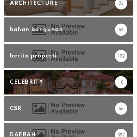
ARCHITECTURE
23
bahan bangunan
54
berita properti
132
CELEBRITY
10
CSR
65
DAERAH
322