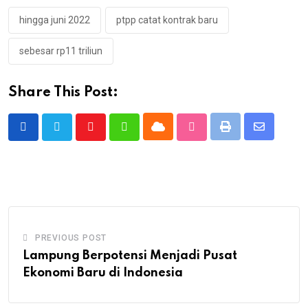
hingga juni 2022
ptpp catat kontrak baru
sebesar rp11 triliun
Share This Post:
Cloud
Print
Share
Youtube
Whatsapp
StumbleUpon
via
Email
PREVIOUS POST
Lampung Berpotensi Menjadi Pusat
Ekonomi Baru di Indonesia