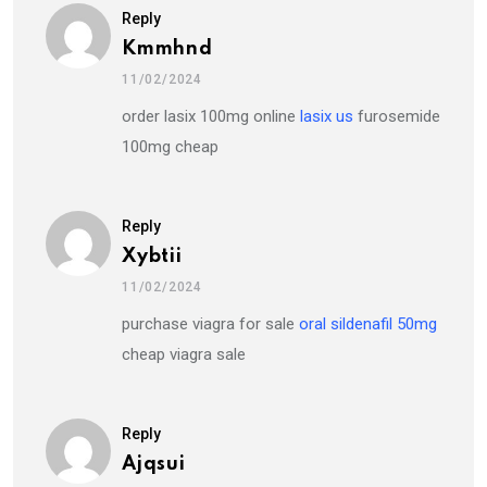
Reply
Kmmhnd
11/02/2024
order lasix 100mg online
lasix us
furosemide
100mg cheap
Reply
Xybtii
11/02/2024
purchase viagra for sale
oral sildenafil 50mg
cheap viagra sale
Reply
Ajqsui