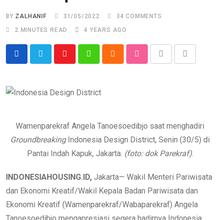
BY
ZALHANIF
31/05/2022
34
COMMENTS
2 MINUTES READ
4 YEARS AGO
Youtube
Whatsapp
Cloud
StumbleUpon
Print
Share
via
Email
Wamenparekraf Angela Tanoesoedibjo saat menghadiri
Groundbreaking
Indonesia Design District, Senin (30/5) di
Pantai Indah Kapuk, Jakarta.
(foto: dok Parekraf)
.
INDONESIAHOUSING.ID,
Jakarta— Wakil Menteri Pariwisata
dan Ekonomi Kreatif/Wakil Kepala Badan Pariwisata dan
Ekonomi Kreatif (Wamenparekraf/Wabaparekraf) Angela
Tanoesoedibjo mengapresiasi segera hadirnya Indonesia