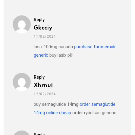
Reply
Gkcciy
11/02/2024
lasix 100mg canada
purchase furosemide
generic
buy lasix pill
Reply
Xhrnui
12/02/2024
buy semaglutide 14mg
order semaglutide
14mg online cheap
order rybelsus generic
Reply