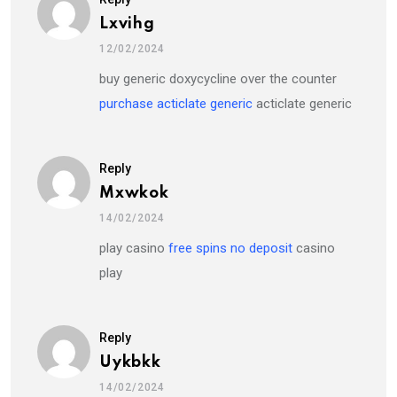
Lxvihg
12/02/2024
buy generic doxycycline over the counter
purchase acticlate generic
acticlate generic
Reply
Mxwkok
14/02/2024
play casino
free spins no deposit
casino
play
Reply
Uykbkk
14/02/2024