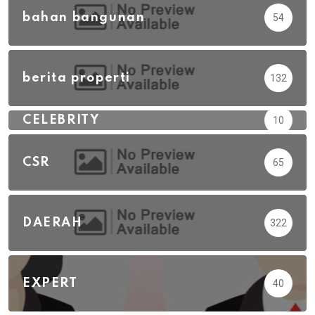
bahan bangunan
54
berita properti
132
CELEBRITY
10
CSR
65
DAERAH
322
EXPERT
40