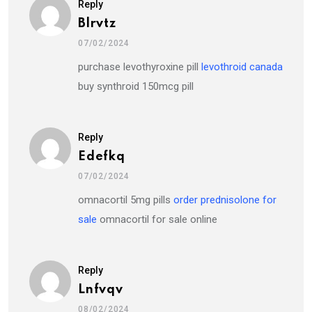
Reply
Blrvtz
07/02/2024
purchase levothyroxine pill
levothroid canada
buy synthroid 150mcg pill
Reply
Edefkq
07/02/2024
omnacortil 5mg pills
order prednisolone for
sale
omnacortil for sale online
Reply
Lnfvqv
08/02/2024