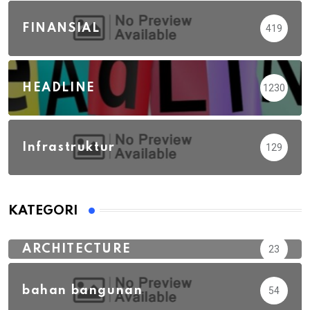
FINANSIAL
419
HEADLINE
1230
Infrastruktur
129
KATEGORI
ARCHITECTURE
23
bahan bangunan
54