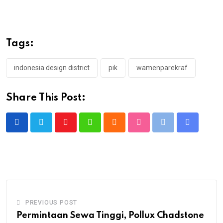
Tags:
indonesia design district
pik
wamenparekraf
Share This Post:
Youtube
Whatsapp
Cloud
StumbleUpon
Print
Share
via
Email
PREVIOUS POST
Permintaan Sewa Tinggi, Pollux Chadstone