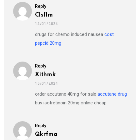
Reply
Clsflm
14/01/2024
drugs for chemo induced nausea
cost
pepcid 20mg
Reply
Xithmk
15/01/2024
order accutane 40mg for sale
accutane drug
buy isotretinoin 20mg online cheap
Reply
Qkrfma