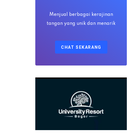
via
Email
Menjual berbagai kerajinan
tangan yang unik dan menarik
CHAT SEKARANG