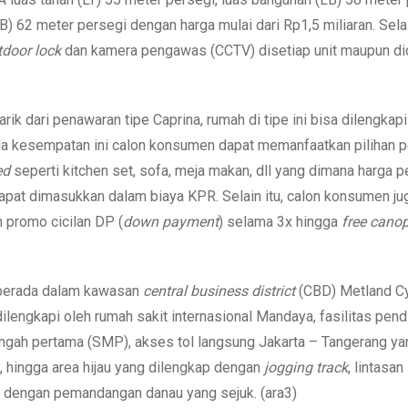
B) 62 meter persegi dengan harga mulai dari Rp1,5 miliaran. Selain
door lock
dan kamera pengawas (CCTV) disetiap unit maupun d
ik dari penawaran tipe Caprina, rumah di tipe ini bisa dilengkap
da kesempatan ini calon konsumen dapat memanfaatkan pilihan 
ed
seperti kitchen set, sofa, meja makan, dll yang dimana harga 
apat dimasukkan dalam biaya KPR. Selain itu, calon konsumen ju
promo cicilan DP (
down payment
) selama 3x hingga
free cano
 berada dalam kawasan
central business district
(CBD) Metland Cy
ilengkapi oleh rumah sakit internasional Mandaya, fasilitas pend
engah pertama (SMP), akses tol langsung Jakarta – Tangerang ya
 hingga area hijau yang dilengkap dengan
jogging track
, lintasa
i dengan pemandangan danau yang sejuk. (ara3)