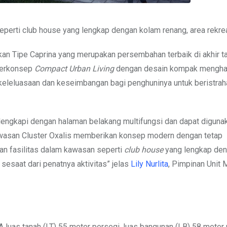
eperti club house yang lengkap dengan kolam renang, area rekre
n Tipe Caprina yang merupakan persembahan terbaik di akhir ta
berkonsep
Compact Urban Living
dengan desain kompak mengha
 keleluasaan dan keseimbangan bagi penghuninya untuk beristrah
ilengkapi dengan halaman belakang multifungsi dan dapat diguna
Kawasan Cluster Oxalis memberikan konsep modern dengan tetap
an fasilitas dalam kawasan seperti
club house
yang lengkap de
sesaat dari penatnya aktivitas” jelas
Lily Nurlita
, Pimpinan Unit 
 A luas tanah (LT) 55 meter persegi, luas bangunan (LB) 58 meter