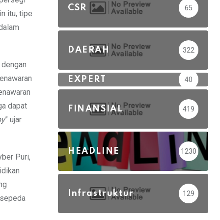
CSR
65
 itu, tipe
idalam
DAERAH
322
i dengan
penawaran
EXPERT
40
penawaran
ga dapat
FINANSIAL
419
py
” ujar
HEADLINE
1230
ber Puri,
idikan
ng
Infrastruktur
129
n sepeda