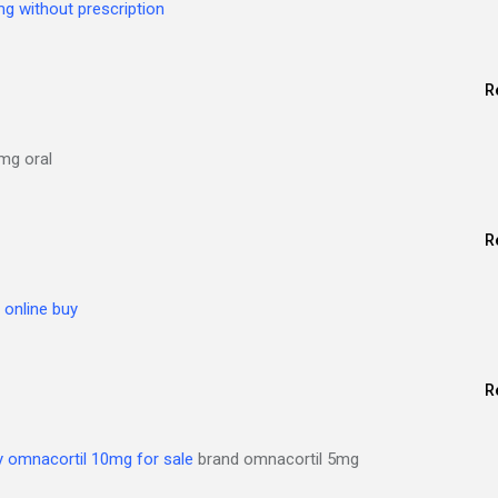
g without prescription
R
mg oral
R
 online buy
R
y omnacortil 10mg for sale
brand omnacortil 5mg