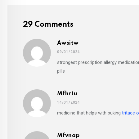
29 Comments
Awsitw
09/01/2024
strongest prescription allergy medicati
pills
Mfhrtu
14/01/2024
medicine that helps with puking
tritace o
Mfvnap