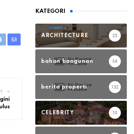
KATEGORI
ARCHITECTURE
23
eUpon
Print
Share
via
Email
bahan bangunan
54
berita properti
132
ST
gini
ulus
CELEBRITY
10