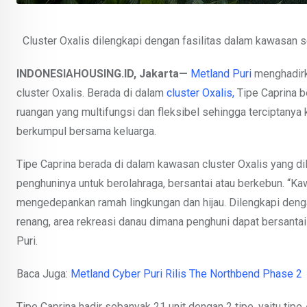
Cluster Oxalis dilengkapi dengan fasilitas dalam kawasan s
INDONESIAHOUSING.ID,
J
akarta—
Metland Puri
menghadirka
cluster Oxalis. Berada di dalam
cluster Oxalis,
Tipe Caprina 
ruangan yang multifungsi dan fleksibel sehingga terciptanya
berkumpul bersama keluarga.
Tipe Caprina berada di dalam kawasan cluster Oxalis yang d
penghuninya untuk berolahraga, bersantai atau berkebun. “
mengedepankan ramah lingkungan dan hijau. Dilengkapi deng
renang, area rekreasi danau dimana penghuni dapat bersantai 
Puri.
Baca Juga:
Metland Cyber Puri Rilis The Northbend Phase 2
Tipe Caprina hadir sebanyak 21 unit dengan 2 tipe, yaitu tipe