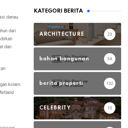
KATEGORI BERITA
asi danau.
hun dari
ARCHITECTURE
23
dirkan
at dan
bahan bangunan
54
kan
berita properti
132
ngan kolam
Metland
CELEBRITY
10
 persegi