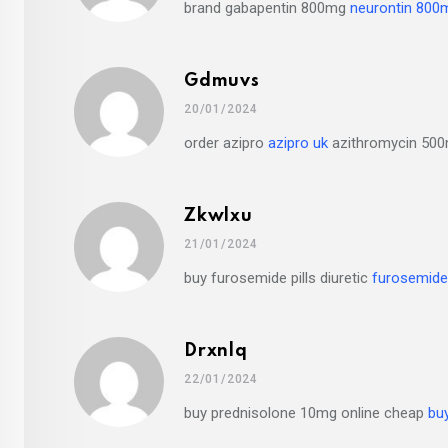
brand gabapentin 800mg
neurontin 800m
Gdmuvs
20/01/2024
order azipro
azipro uk
azithromycin 500
Zkwlxu
21/01/2024
buy furosemide pills diuretic
furosemide
Drxnlq
22/01/2024
buy prednisolone 10mg online cheap
bu