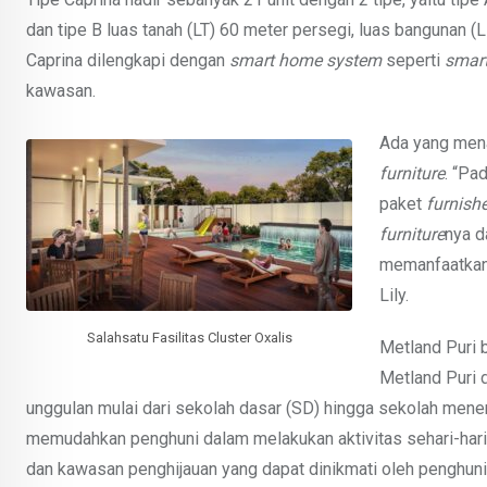
dan tipe B luas tanah (LT) 60 meter persegi, luas bangunan (L
Caprina dilengkapi dengan
smart home system
seperti
smart
kawasan.
Ada yang menar
f
urniture
. “Pa
paket
furnish
furniture
nya d
memanfaatkan 
Lily.
Salahsatu Fasilitas Cluster Oxalis
Metland Puri
Metland Puri d
unggulan mulai dari sekolah dasar (SD) hingga sekolah men
memudahkan penghuni dalam melakukan aktivitas sehari-hari,
dan kawasan penghijauan yang dapat dinikmati oleh penghun