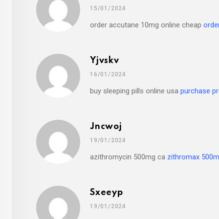
15/01/2024
order accutane 10mg online cheap
orde
Yjvskv
16/01/2024
buy sleeping pills online usa
purchase pro
Jncwoj
19/01/2024
azithromycin 500mg ca
zithromax 500m
Sxeeyp
19/01/2024