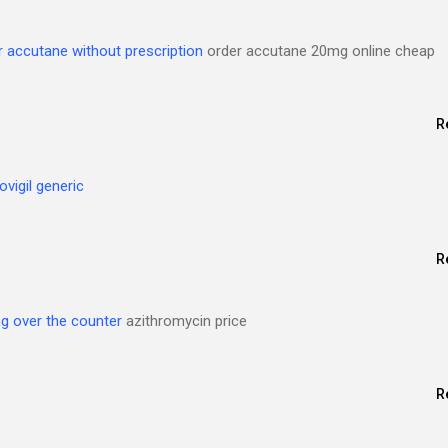
r accutane without prescription
order accutane 20mg online cheap
R
vigil generic
R
g over the counter
azithromycin price
R