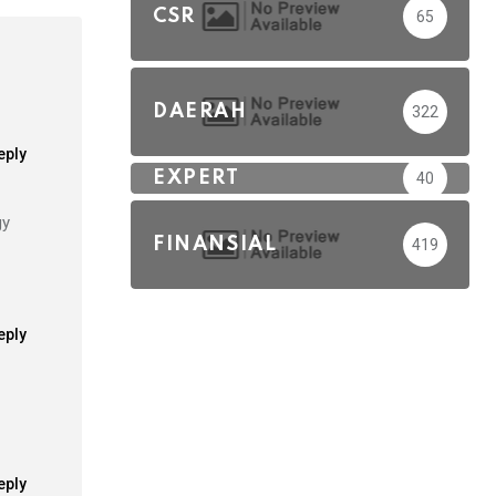
CSR
65
DAERAH
322
eply
EXPERT
40
gy
FINANSIAL
419
eply
eply