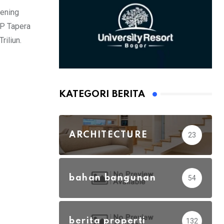
kening
BP Tapera
iliun.
KATEGORI BERITA
ARCHITECTURE
23
bahan bangunan
54
berita properti
132