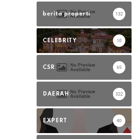
berita properti
132
CELEBRITY
10
CSR
65
DAERAH
322
EXPERT
40