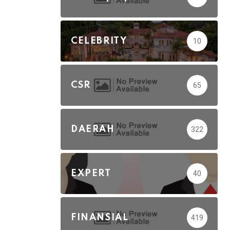
CELEBRITY
10
CSR
65
DAERAH
322
EXPERT
40
FINANSIAL
419