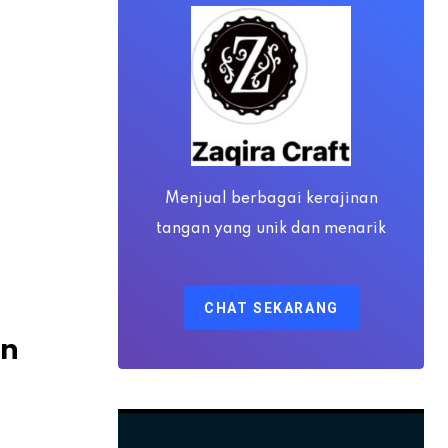
Menjual berbagai kerajinan
tangan yang unik dan menarik
CHAT SEKARANG
an