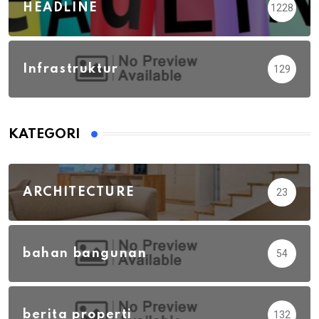
HEADLINE
1228
Infrastruktur
129
KATEGORI
ARCHITECTURE
23
bahan bangunan
54
berita properti
132