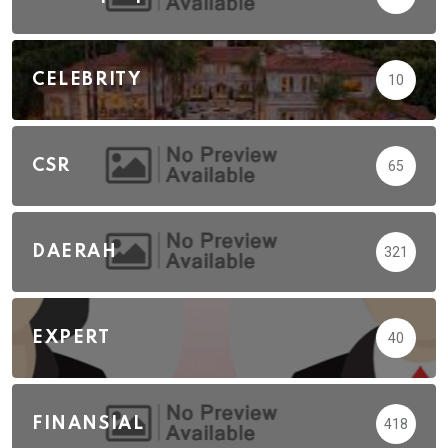
CELEBRITY
10
CSR
65
DAERAH
321
EXPERT
40
FINANSIAL
418