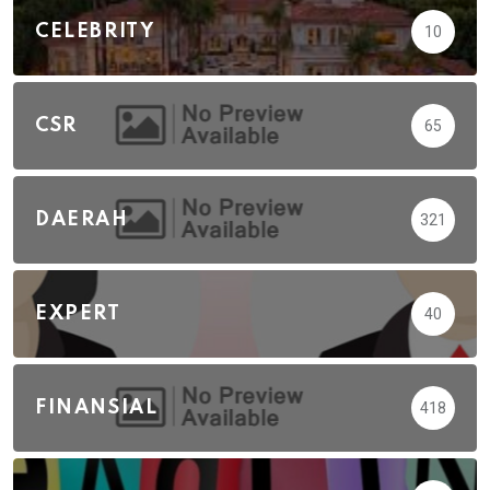
CELEBRITY
10
CSR
65
DAERAH
321
EXPERT
40
FINANSIAL
418