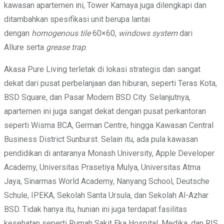
kawasan apartemen ini, Tower Kamaya juga dilengkapi dan
ditambahkan spesifikasi unit berupa lantai
dengan
homogenous tile
60×60,
windows system
dari
Allure serta
grease trap
.
Akasa Pure Living terletak di lokasi strategis dan sangat
dekat dari pusat perbelanjaan dan hiburan, seperti Teras Kota,
BSD Square, dan Pasar Modern BSD City. Selanjutnya,
apartemen ini juga sangat dekat dengan pusat perkantoran
seperti Wisma BCA, German Centre, hingga Kawasan Central
Business District Sunburst. Selain itu, ada pula kawasan
pendidikan di antaranya Monash University, Apple Developer
Academy, Universitas Prasetiya Mulya, Universitas Atma
Jaya, Sinarmas World Academy, Nanyang School, Deutsche
Schule, IPEKA, Sekolah Santa Ursula, dan Sekolah Al-Azhar
BSD. Tidak hanya itu, hunian ini juga terdapat fasilitas
kesehatan seperti Rumah Sakit Eka Hospital, Medika, dan RIS.