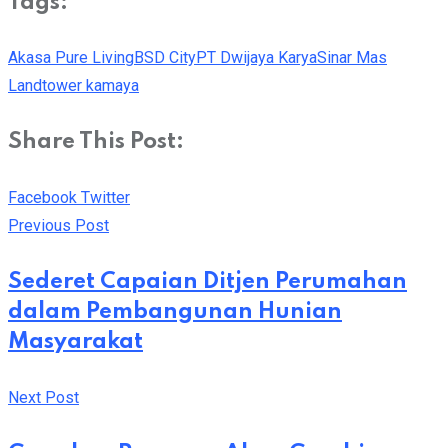
Tags:
Akasa Pure Living
BSD City
PT Dwijaya Karya
Sinar Mas
Land
tower kamaya
Share This Post:
Youtube
Whatsapp
Cloud
StumbleUpon
Print
Share
Facebook
Twitter
via
Previous Post
Email
Sederet Capaian Ditjen Perumahan
dalam Pembangunan Hunian
Masyarakat
Next Post