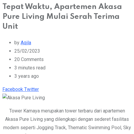
Tepat Waktu, Apartemen Akasa
Pure Living Mulai Serah Terima
Unit
by
Aqila
25/02/2023
20
Comments
3 minutes read
3 years ago
Youtube
Whatsapp
Cloud
StumbleUpon
Print
Share
Facebook
Twitter
via
Email
Tower Kamaya merupakan tower terbaru dari apartemen
Akasa Pure Living yang dilengkapi dengan sederet fasilitas
modern seperti Jogging Track, Thematic Swimming Pool, Sky