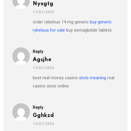
Nyxgtg
12/02/2024
order rybelsus 14 mg generic
buy generic
rybelsus for sale
buy semaglutide tablets
Reply
Agsjhe
13/02/2024
best real money casino
slots meaning
real
casino slots online
Reply
Gghkzd
14/02/2024