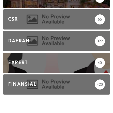
CSR
65
DAERAH
322
EXPERT
40
FINANSIAL
420