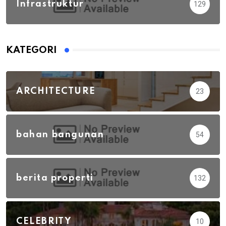
Infrastruktur
129
KATEGORI
ARCHITECTURE
23
bahan bangunan
54
berita properti
132
CELEBRITY
10