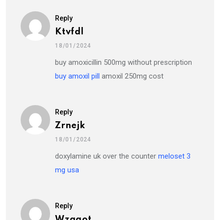
Reply
Ktvfdl
18/01/2024
buy amoxicillin 500mg without prescription
buy amoxil pill
amoxil 250mg cost
Reply
Zrnejk
18/01/2024
doxylamine uk over the counter
meloset 3
mg usa
Reply
Wzaqot