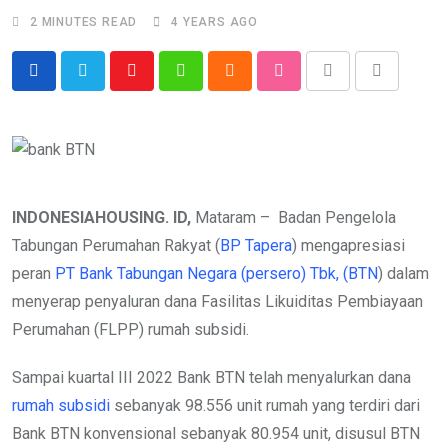
2 MINUTES READ
4 YEARS AGO
Youtube
Whatsapp
Cloud
StumbleUpon
Print
Share
via
Email
INDONESIAHOUSING. ID,
Mataram – Badan Pengelola
Tabungan Perumahan Rakyat (
BP Tapera
) mengapresiasi
peran
PT Bank Tabungan Negara (persero) Tbk, (BTN
) dalam
menyerap penyaluran dana Fasilitas Likuiditas Pembiayaan
Perumahan (FLPP) rumah subsidi.
Sampai kuartal III 2022 Bank BTN telah menyalurkan dana
rumah subsidi
sebanyak 98.556 unit rumah yang terdiri dari
Bank BTN konvensional sebanyak 80.954 unit, disusul BTN