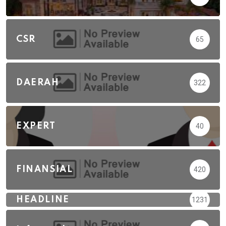
CSR
65
DAERAH
322
EXPERT
40
FINANSIAL
420
HEADLINE
1231