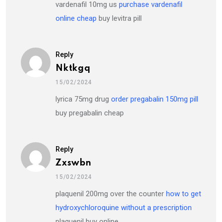
vardenafil 10mg us
purchase vardenafil
online cheap
buy levitra pill
Reply
Nktkgq
15/02/2024
lyrica 75mg drug
order pregabalin 150mg pill
buy pregabalin cheap
Reply
Zxswbn
15/02/2024
plaquenil 200mg over the counter
how to get
hydroxychloroquine without a prescription
plaquenil buy online