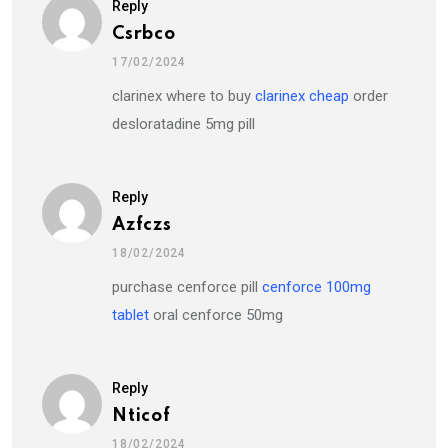
Reply
Csrbco
17/02/2024
clarinex where to buy
clarinex cheap
order
desloratadine 5mg pill
Reply
Azfczs
18/02/2024
purchase cenforce pill
cenforce 100mg
tablet
oral cenforce 50mg
Reply
Nticof
18/02/2024