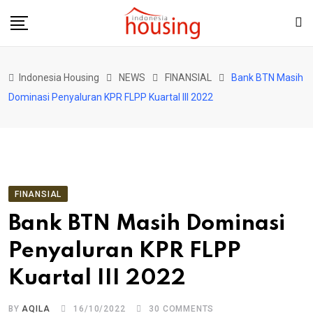
Skip
to
content
Indonesia Housing
NEWS
FINANSIAL
Bank BTN Masih
Dominasi Penyaluran KPR FLPP Kuartal III 2022
FINANSIAL
Bank BTN Masih Dominasi
Penyaluran KPR FLPP
Kuartal III 2022
BY
AQILA
16/10/2022
30
COMMENTS