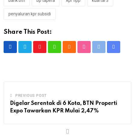
bank btn
bp tapera
kpr flpp
kuartal 3
penyaluran kpr subsidi
Share This Post:
Youtube
Whatsapp
Cloud
StumbleUpon
Print
Share
via
Email
PREVIOUS POST
Digelar Serentak di 6 Kota, BTN Properti
Expo Tawarkan KPR Mulai 2,47%