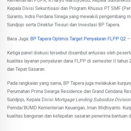
Kementerian PUPR, R.Haryo Martoyoedo, Kepala Subdirekto
Kepala Divisi Sekuritisasi dan Program Khusus PT SMF (Pers
Suranto, Indra Perdana Sinaga yang mewakili pengembang mile
Sundjojo serta Direktur Tresuri dan Investasi BP Tapera.
Baca Juga:
BP Tapera Optimis Target Penyaluran FLPP Q2 –
Ketiga panel diskusi tersebut disambut antusias oleh pesert
kualitas layanan penyaluran dana FLPP di semester II tahun
dan Tepat Sasaran.
Pada rangkaian yang sama, BP Tapera juga melakukan kunjun
Perumahan Prima Swarga Residence dan Grand Cendana Residen
Sundjojo, Kepala Divisi
Mortgage Lending Subsidize Divisio
Pemda/BUMD Kementerian Keuangan, Iman Widhiyanto. Kunjun
kualitas bangunan dan ketepatan sasaran penerima bantuan d