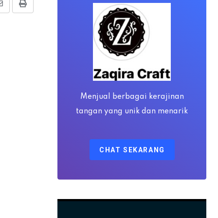
Share
Print
via
Email
Menjual berbagai kerajinan
tangan yang unik dan menarik
CHAT SEKARANG