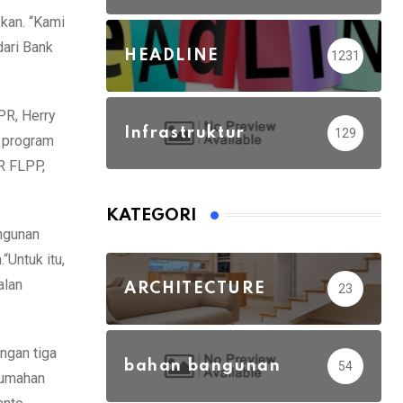
pkan. “Kami
dari Bank
HEADLINE
1231
PR, Herry
Infrastruktur
129
a program
R FLPP,
KATEGORI
angunan
“Untuk itu,
alan
ARCHITECTURE
23
ngan tiga
bahan bangunan
54
rumahan