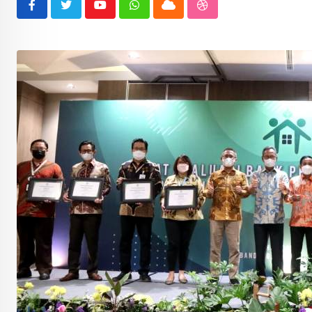
Youtube
Whatsapp
Cloud
StumbleUpon