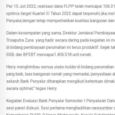
Per 15 Juli 2022, realisasi dana FLPP telah mencapai 106.310 
optimis target Kuartal III Tahun 2022 dapat terpenuhi jika mel
Penyalur,dengan tetap memperhatikan kualitas bangunan dan 
Dalam kesempatan yang sama, Direktur Jenderal Pembiayaa
Trisaputra Zuna yang hadir secara daring pada kegiatan in
di bidang pembiayaan perumahan ini terus produktif. Sejak 
SSB, dan BP2BT mencapai1.406.518 unit rumah.
Herry menghimbau semua
stake
holder
di bidang perumahan u
yang baik, luas bangunan rumah yang memadai, penyediaan akses
seluruh Bank Penyalur diharapkan mengikuti ketentuan dima
secara optimal,” tegas Herry.
Kegiatan Evaluasi Bank Penyalur Semester I Penyaluran Dana 
sesi panel diskusi. Sesi pertama menghadirkan narasumber 