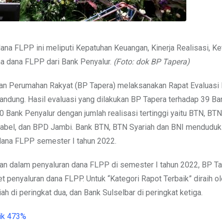
ana FLPP ini meliputi Kepatuhan Keuangan, Kinerja Realisasi, Ke
a dana FLPP dari Bank Penyalur.
(Foto: dok BP Tapera)
an Perumahan Rakyat (BP Tapera) melaksanakan Rapat Evaluasi
andung. Hasil evaluasi yang dilakukan BP Tapera terhadap 39 Ba
Bank Penyalur dengan jumlah realisasi tertinggi yaitu BTN, BTN
 Babel, dan BPD Jambi. Bank BTN, BTN Syariah dan BNI menduduki
 dana FLPP semester I tahun 2022.
an dalam penyaluran dana FLPP di semester I tahun 2022, BP Ta
penyaluran dana FLPP. Untuk “Kategori Rapot Terbaik” diraih o
h di peringkat dua, dan Bank Sulselbar di peringkat ketiga.
ik 473%