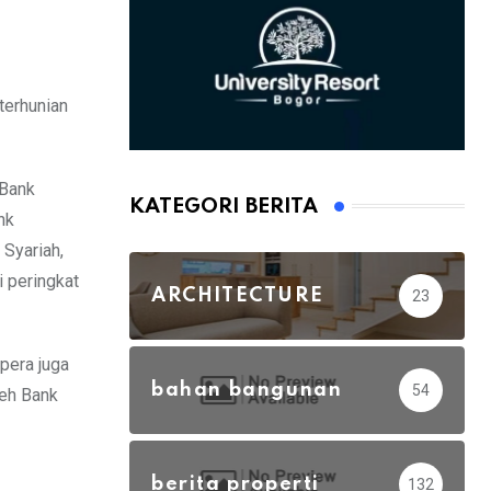
terhunian
 Bank
KATEGORI BERITA
nk
 Syariah,
 peringkat
ARCHITECTURE
23
pera juga
bahan bangunan
54
leh Bank
berita properti
132