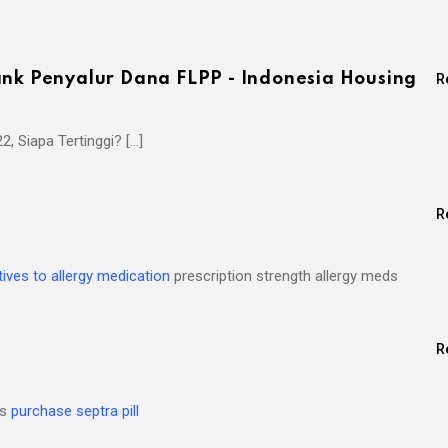
ank Penyalur Dana FLPP - Indonesia Housing
R
, Siapa Tertinggi? […]
R
tives to allergy medication
prescription strength allergy meds
R
es
purchase septra pill