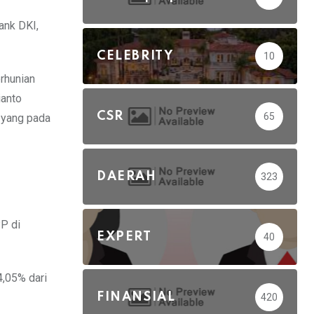
ank DKI,
CELEBRITY
10
erhunian
ianto
CSR
65
 yang pada
DAERAH
323
P di
EXPERT
40
4,05% dari
FINANSIAL
420