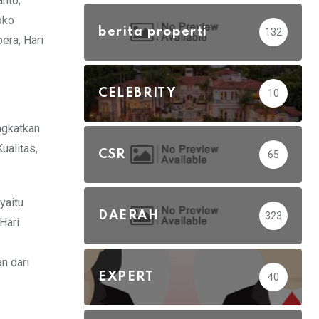
nto,
oko
berita properti
132
era, Hari
CELEBRITY
10
ngkatkan
ualitas,
CSR
65
yaitu
DAERAH
323
Hari
n dari
EXPERT
40