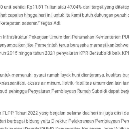
unit senilai Rp11,81 Triliun atau 47,04% dari target yang diteta
ihat capaian hingga hari ini, untuk itu kami butuh dukungan penuh 
ketepatan sasaran,” tegas Adi.
n Infrastruktur Pekerjaan Umum dan Perumahan Kementerian PU
i menyampaikan jika Pemerintah terus berusaha memastikan bahw
tahun 2015 hingga tahun 2021 penyaluran KPR Bersubsidi baik KP
ntuk memenuhi syarat rumah layak huni diantaranya, kualitas b
sanitasi, akses air minum, listrik, fasilitas umum dan lain lain.
ksud sehingga Penyaluran Pembiayaan Rumah Subsidi dapat berj
FLPP Tahun 2022 yang berjalan selama dua hari ini juga diisi de
dari berbagai bidang yaitu Direktur Pelaksanaan Pembiayaan Pe