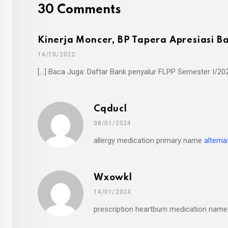
30 Comments
Kinerja Moncer, BP Tapera Apresiasi B
14/10/2022
[…] Baca Juga: Daftar Bank penyalur FLPP Semester I/2022
Cqducl
08/01/2024
allergy medication primary name
alterna
Wxowkl
14/01/2024
prescription heartburn medication nam