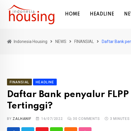
Skip
to
HOME
HEADLINE
NE
content
Indonesia Housing
NEWS
FINANSIAL
Daftar Bank pen
FINANSIAL
HEADLINE
Daftar Bank penyalur FLPP
Tertinggi?
BY
ZALHANIF
16/07/2022
30
COMMENTS
3 MINUTES