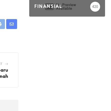
FINANSIAL
420
eUpon
Print
Share
via
Email
ST
Baru
inah