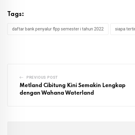
Tags:
daftar bank penyalur flpp semester i tahun 2022
siapa tert
PREVIOUS POST
Metland Cibitung Kini Semakin Lengkap
dengan Wahana Waterland