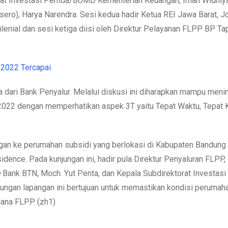
rat Investasi Pemda/BUMD Kementerian Keuangan, Iman Widhiya
ero), Harya Narendra. Sesi kedua hadir Ketua REI Jawa Barat, J
nial dan sesi ketiga diisi oleh Direktur Pelayanan FLPP BP Tap
 2022 Tercapai
a dari Bank Penyalur. Melalui diskusi ini diharapkan mampu meni
 2022 dengan memperhatikan aspek 3T yaitu Tepat Waktu, Tepat K
gan ke perumahan subsidi yang berlokasi di Kabupaten Bandung 
ce. Pada kunjungan ini, hadir pula Direktur Penyaluran FLPP, 
n
Bank BTN, Moch. Yut Penta, dan Kepala Subdirektorat Investasi
gan lapangan ini bertujuan untuk memastikan kondisi perumaha
ana FLPP. (zh1)