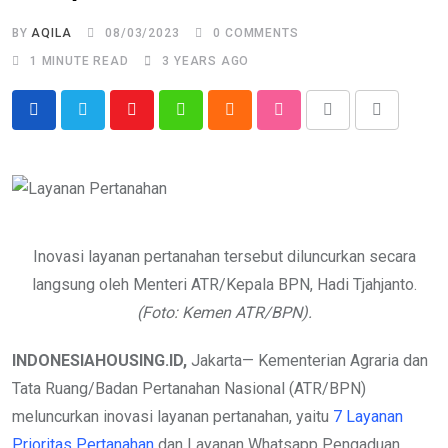
BY
AQILA
08/03/2023
0
COMMENTS
1 MINUTE READ
3 YEARS AGO
Youtube
Whatsapp
Cloud
StumbleUpon
Print
Share
via
Email
Inovasi layanan pertanahan tersebut diluncurkan secara
langsung oleh Menteri ATR/Kepala BPN, Hadi Tjahjanto.
(Foto: Kemen ATR/BPN).
INDONESIAHOUSING.ID,
Jakarta— Kementerian Agraria dan
Tata Ruang/Badan Pertanahan Nasional (ATR/BPN)
meluncurkan inovasi layanan pertanahan, yaitu
7 Layanan
Prioritas Pertanahan
dan Layanan Whatsapp Pengaduan