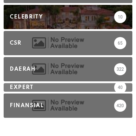
CELEBRITY
10
CSR
65
DAERAH
322
EXPERT
40
FINANSIAL
420