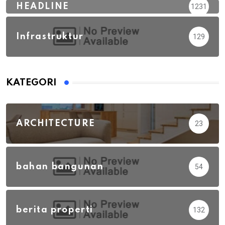
HEADLINE
1231
Infrastruktur
129
KATEGORI
ARCHITECTURE
23
bahan bangunan
54
berita properti
132