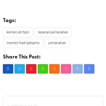
Tags:
kemen atr/bpn
layanan pertanahan
menteri hadi tjahjanto
pertanahan
Share This Post:
Youtube
Whatsapp
Cloud
StumbleUpon
Print
Share
via
Email