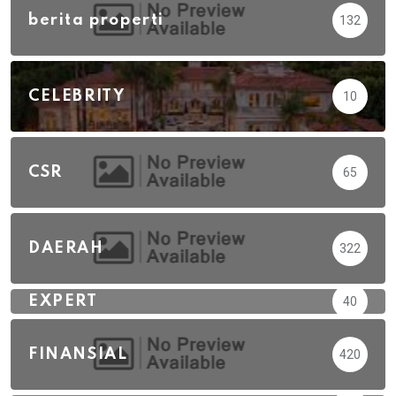
berita properti
132
CELEBRITY
10
CSR
65
DAERAH
322
EXPERT
40
FINANSIAL
420