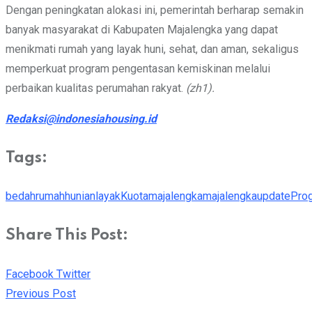
Dengan peningkatan alokasi ini, pemerintah berharap semakin
banyak masyarakat di Kabupaten Majalengka yang dapat
menikmati rumah yang layak huni, sehat, dan aman, sekaligus
memperkuat program pengentasan kemiskinan melalui
perbaikan kualitas perumahan rakyat.
(zh1).
Redaksi@indonesiahousing.id
Tags:
bedahrumah
hunianlayak
Kuota
majalengka
majalengkaupdate
Pro
Share This Post:
Youtube
Whatsapp
Cloud
StumbleUpon
Print
Share
Facebook
Twitter
via
Previous Post