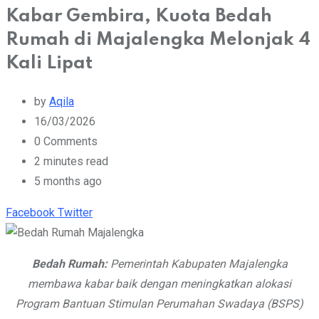
Kabar Gembira, Kuota Bedah
Rumah di Majalengka Melonjak 4
Kali Lipat
by
Aqila
16/03/2026
0
Comments
2 minutes read
5 months ago
Youtube
Whatsapp
Cloud
StumbleUpon
Print
Share
Facebook
Twitter
via
Email
Bedah Rumah:
Pemerintah Kabupaten Majalengka
membawa kabar baik dengan meningkatkan alokasi
Program Bantuan Stimulan Perumahan Swadaya (BSPS)