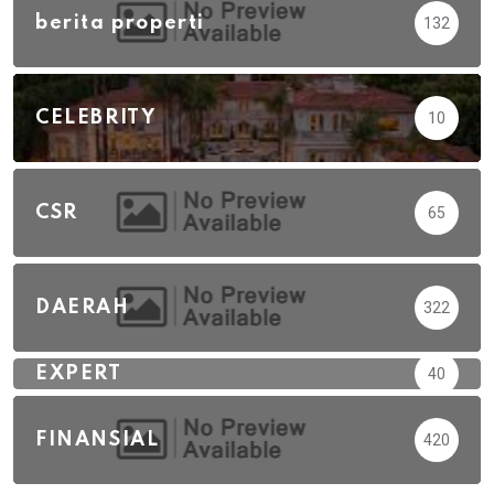
berita properti
132
CELEBRITY
10
CSR
65
DAERAH
322
EXPERT
40
FINANSIAL
420