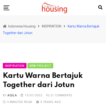
Skip
to
content
Indonesia Housing
INSPIRATION
Kartu Warna Bertajuk
Together dari Jotun
INSPIRATION
NEW PROJECT
Kartu Warna Bertajuk
Together dari Jotun
BY
AQILA
15/01/2022
21
COMMENTS
3 MINUTES READ
5 YEARS AGO