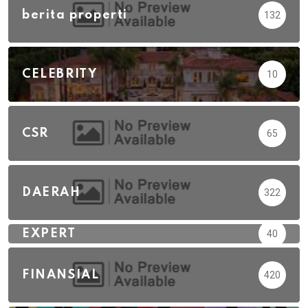
berita properti
132
CELEBRITY
10
CSR
65
DAERAH
322
EXPERT
40
FINANSIAL
420