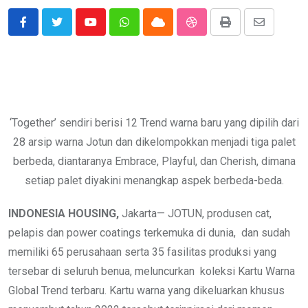
Youtube
Whatsapp
Cloud
StumbleUpon
Print
Share
via
Email
‘Together’ sendiri berisi 12 Trend warna baru yang dipilih dari
28 arsip warna Jotun dan dikelompokkan menjadi tiga palet
berbeda, diantaranya Embrace, Playful, dan Cherish, dimana
setiap palet diyakini menangkap aspek berbeda-beda.
INDONESIA HOUSING,
Jakarta— JOTUN, produsen cat,
pelapis dan power coatings terkemuka di dunia, dan sudah
memiliki 65 perusahaan serta 35 fasilitas produksi yang
tersebar di seluruh benua, meluncurkan koleksi Kartu Warna
Global Trend terbaru. Kartu warna yang dikeluarkan khusus