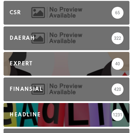
CSR
65
DAERAH
322
EXPERT
40
FINANSIAL
420
HEADLINE
1231