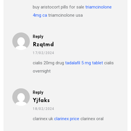
buy aristocort pills for sale
triamcinolone
4mg ca
triamcinolone usa
Reply
Rzqtmd
17/02/2024
cialis 20mg drug
tadalafil 5 mg tablet
cialis
overnight
Reply
Yjfaks
18/02/2024
clarinex uk
clarinex price
clarinex oral