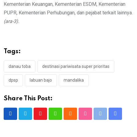
Kementerian Keuangan, Kementerian ESDM, Kementerian
PUPR, Kementerian Perhubungan, dan pejabat terkait lainnya.
(ara-3).
Tags:
danau toba
destinasi pariwisata super prioritas
dpsp
labuan bajo
mandalika
Share This Post:
Youtube
Whatsapp
Cloud
StumbleUpon
Print
Share
via
Email