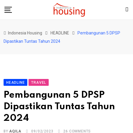
Skip
to
content
Indonesia Housing
HEADLINE
Pembangunan 5 DPSP
Dipastikan Tuntas Tahun 2024
HEADLINE
TRAVEL
Pembangunan 5 DPSP
Dipastikan Tuntas Tahun
2024
BY
AQILA
09/02/2023
26
COMMENTS