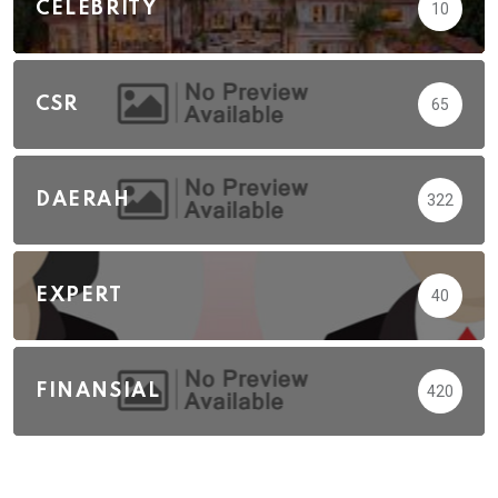
CELEBRITY
10
CSR
65
DAERAH
322
EXPERT
40
FINANSIAL
420