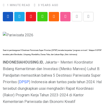
1 MINUTE READ
3 YEARS AGO
Youtube
Whatsapp
Cloud
StumbleUpon
Print
Share
via
Email
Saat ini pembangunan 5 Destinasi Pariwisata Super Prioritas (DPSP) tersebut terpantau “progress on track.” Adapun 5 DPSP
tersebut yakni Borobudur, Likupang, Mandalika, Danau Toba, dan Labuan Bajo.
(foto: istimewa).
INDONESIAHOUSING.ID
, Jakarta— Menteri Koordinator
Bidang Kemaritiman dan Investasi (Menko Marves) Luhut B.
Pandjaitan memastikan bahwa 5 Destinasi Pariwisata Super
Prioritas (
DPSP
) Indonesia akan tuntas pada tahun 2024. Hal
tersebut diungkapkan usai menghadiri Rapat Koordinasi
(Rakor) Program Kerja Tahun 2023-2024 di Kantor
Kementerian Pariwisata dan Ekonomi Kreatif