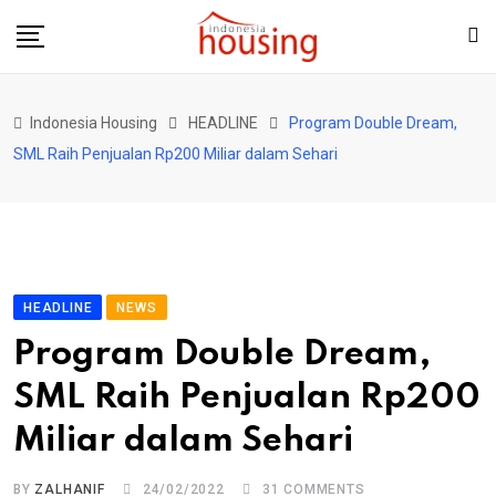
Skip
to
content
Indonesia Housing
HEADLINE
Program Double Dream,
SML Raih Penjualan Rp200 Miliar dalam Sehari
HEADLINE
NEWS
Program Double Dream,
SML Raih Penjualan Rp200
Miliar dalam Sehari
BY
ZALHANIF
24/02/2022
31
COMMENTS