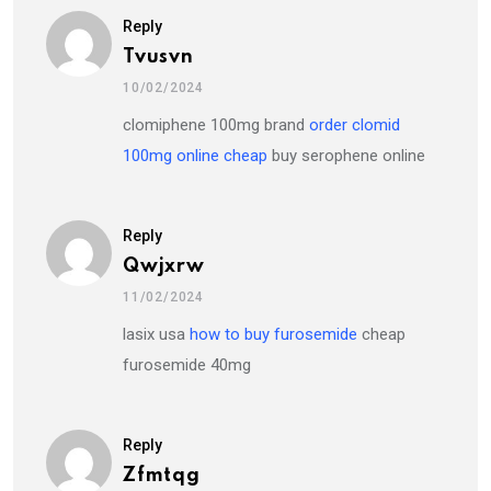
Reply
Tvusvn
10/02/2024
clomiphene 100mg brand
order clomid
100mg online cheap
buy serophene online
Reply
Qwjxrw
11/02/2024
lasix usa
how to buy furosemide
cheap
furosemide 40mg
Reply
Zfmtqg