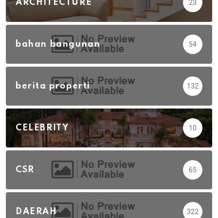
ARCHITECTURE
23
bahan bangunan
54
berita properti
132
CELEBRITY
10
CSR
65
DAERAH
322