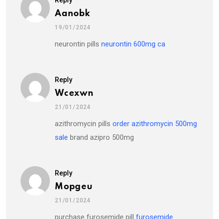
Reply
Aanobk
19/01/2024
neurontin pills
neurontin 600mg ca
Reply
Wcexwn
21/01/2024
azithromycin pills
order azithromycin 500mg
sale
brand azipro 500mg
Reply
Mopgeu
21/01/2024
purchase furosemide pill
furosemide