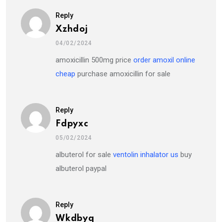
Reply
Xzhdoj
04/02/2024
amoxicillin 500mg price
order amoxil online
cheap
purchase amoxicillin for sale
Reply
Fdpyxc
05/02/2024
albuterol for sale
ventolin inhalator us
buy
albuterol paypal
Reply
Wkdbyq