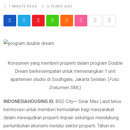
1 MINUTE READ
4 YEARS AGO
Youtube
Whatsapp
Cloud
StumbleUpon
Print
Share
via
Email
Konsumen yang membeli properti dalam program Double
Dream berkesempatan untuk memenangkan 1 unit
apartemen studio di Southgate, Jakarta Selatan. (
Foto:
Dokumen SML
)
INDONESIAHOUSING.ID
, BSD City
—
Sinar Mas Land terus
berinovasi untuk
memberi kemudahan bagi masyarakat
dalam mewujudkan properti impian sekaligus mendukung
pertumbuhan ekonomi melalui sektor properti. Tahun ini