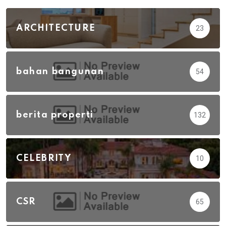
ARCHITECTURE
23
bahan bangunan
54
berita properti
132
CELEBRITY
10
CSR
65