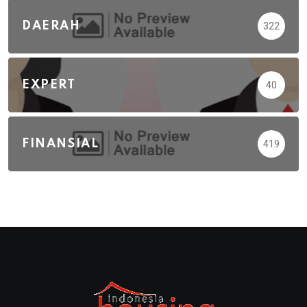
DAERAH
322
EXPERT
40
FINANSIAL
419