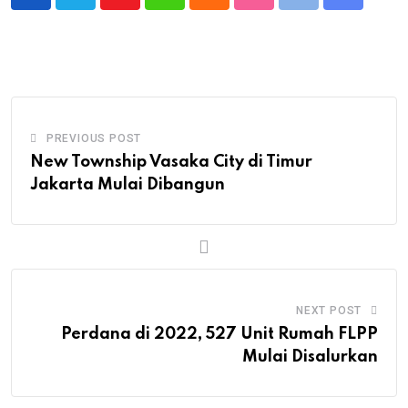
Youtube
Whatsapp
Cloud
StumbleUpon
Print
Share
via
Email
PREVIOUS POST
New Township Vasaka City di Timur
Jakarta Mulai Dibangun
NEXT POST
Perdana di 2022, 527 Unit Rumah FLPP
Mulai Disalurkan