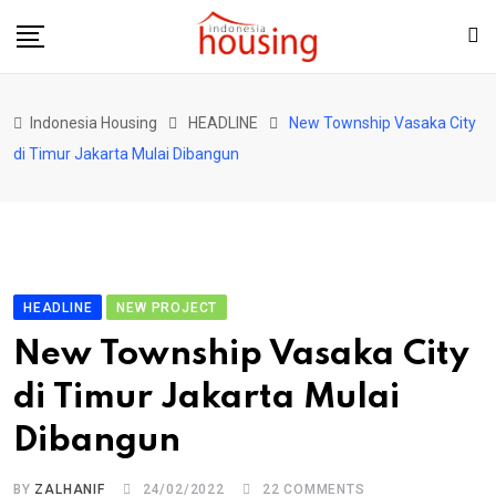
Skip
to
content
Indonesia Housing
HEADLINE
New Township Vasaka City
di Timur Jakarta Mulai Dibangun
HEADLINE
NEW PROJECT
New Township Vasaka City
di Timur Jakarta Mulai
Dibangun
BY
ZALHANIF
24/02/2022
22
COMMENTS