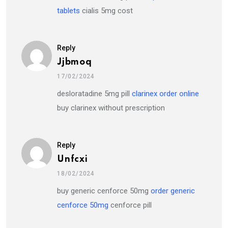
tablets
cialis 5mg cost
Reply
Jjbmoq
17/02/2024
desloratadine 5mg pill
clarinex order online
buy clarinex without prescription
Reply
Unfcxi
18/02/2024
buy generic cenforce 50mg
order generic
cenforce 50mg
cenforce pill