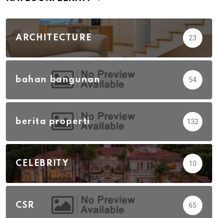
ARCHITECTURE
23
bahan bangunan
54
berita properti
132
CELEBRITY
10
CSR
65