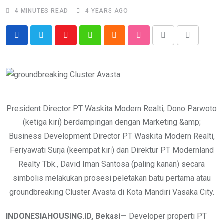
4 MINUTES READ
4 YEARS AGO
Youtube
Whatsapp
Cloud
StumbleUpon
Print
Share
via
Email
President Director PT Waskita Modern Realti, Dono Parwoto
(ketiga kiri) berdampingan dengan Marketing &amp;
Business Development Director PT Waskita Modern Realti,
Feriyawati Surja (keempat kiri) dan Direktur PT Modernland
Realty Tbk., David Iman Santosa (paling kanan) secara
simbolis melakukan prosesi peletakan batu pertama atau
groundbreaking Cluster Avasta di Kota Mandiri Vasaka City.
INDONESIAHOUSING.ID,
Bekasi
—
Developer properti PT