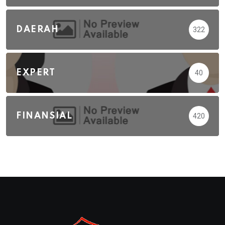
DAERAH
322
EXPERT
40
FINANSIAL
420