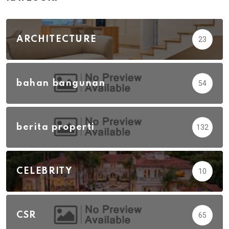
ARCHITECTURE
23
bahan bangunan
54
berita properti
132
CELEBRITY
10
CSR
65