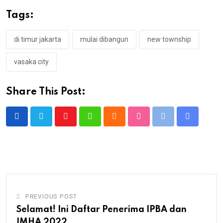
Tags:
di timur jakarta
mulai dibangun
new township
vasaka city
Share This Post:
Youtube
Whatsapp
Cloud
StumbleUpon
Print
Share
via
Email
PREVIOUS POST
Selamat! Ini Daftar Penerima IPBA dan
IMHA 2022