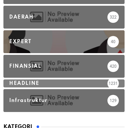
DAERAH
322
EXPERT
40
FINANSIAL
420
HEADLINE
1231
Infrastruktur
129
KATEGORI