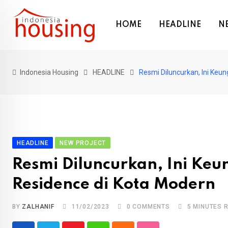
Skip
to
HOME
HEADLINE
N
content
Indonesia Housing
HEADLINE
Resmi Diluncurkan, Ini Keu
HEADLINE
NEW PROJECT
Resmi Diluncurkan, Ini Ke
Residence di Kota Modern
BY
ZALHANIF
11/02/2023
0
COMMENTS
5 MINUTES 