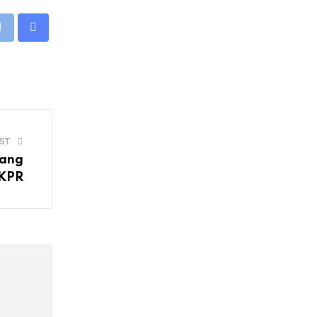
eUpon
Print
Share
via
Email
ST
bang
 KPR