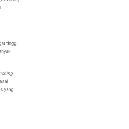
t
at tinggi
banyak
nching
esal
es yang