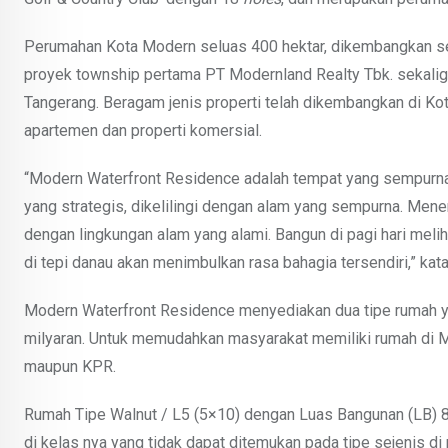
Perumahan Kota Modern seluas 400 hektar, dikembangkan seja
proyek township pertama PT Modernland Realty Tbk. sekali
Tangerang. Beragam jenis properti telah dikembangkan di Kot
apartemen dan properti komersial.
“Modern Waterfront Residence adalah tempat yang sempurna u
yang strategis, dikelilingi dengan alam yang sempurna. Mene
dengan lingkungan alam yang alami. Bangun di pagi hari melih
di tepi danau akan menimbulkan rasa bahagia tersendiri,” kat
Modern Waterfront Residence menyediakan dua tipe rumah y
milyaran. Untuk memudahkan masyarakat memiliki rumah di M
maupun KPR.
Rumah Tipe Walnut / L5 (5×10) dengan Luas Bangunan (LB) 8
di kelas nya yang tidak dapat ditemukan pada tipe sejenis di