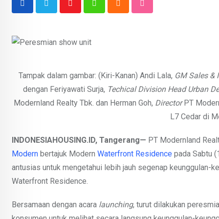
Youtube
Whatsapp
Cloud
StumbleUpon
Tampak dalam gambar: (Kiri-Kanan) Andi Lala,
GM Sales & 
dengan Feriyawati Surja,
Techical Division Head
Urban D
Modernland Realty Tbk. dan Herman Goh,
Director
PT Modern
L7 Cedar di M
INDONESIAHOUSING.ID,
Tangerang
—
PT Modernland Realt
Modern
bertajuk Modern
Waterfront Residence
pada Sabtu (1
antusias untuk mengetahui lebih jauh segenap keunggulan-
Waterfront Residence.
Bersamaan dengan acara
launching
, turut dilakukan peresmi
konsumen untuk melihat secara langsung keunggulan-keunggu