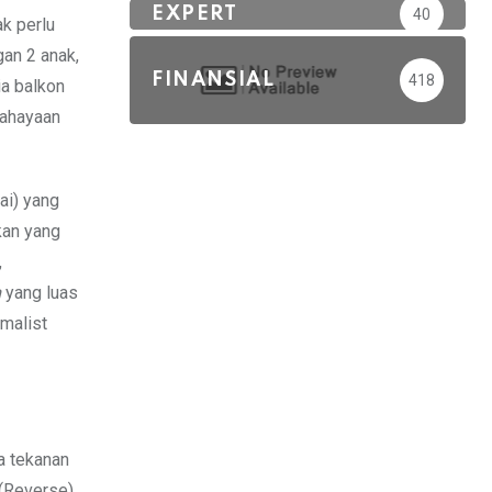
EXPERT
40
k perlu
gan 2 anak,
FINANSIAL
418
ia balkon
cahayaan
ai) yang
kan yang
,
m
yang luas
malist
a tekanan
 (Reverse)