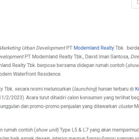
Marketing Urban Development
PT
Modernland Realty
Tbk. berd
evelopment
PT Modernland Realty Tbk., David Iman Santosa,
Dir
land Realty Tbk. berpose bersama didepan rumah contoh (
show 
odern Waterfront Residence.
y Tbk. secara resmi meluncurkan (
launching
) hunian terbaru di
K
1/2/2023). Acara turut dihadiri calon konsumen yang terlihat beg
keunggulan dan promo-promo penjualan yang ditawarkan
cluster
M
an rumah contoh (
show unit
) Type L5 & L7 yang akan mempermu
lan baik aspek desain, interior maupun fungsi-fungsi ruangan y