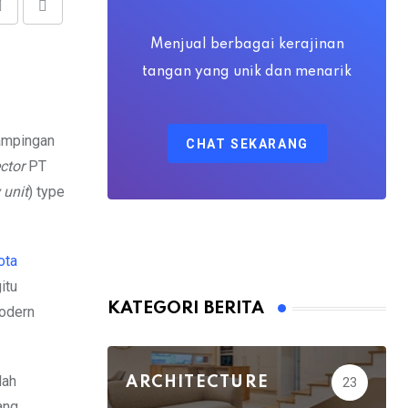
Share
Print
via
Menjual berbagai kerajinan
Email
tangan yang unik dan menarik
ampingan
CHAT SEKARANG
ector
PT
unit
) type
ota
itu
KATEGORI BERITA
odern
dah
ARCHITECTURE
23
ang