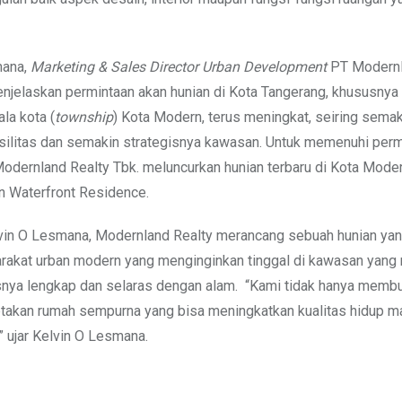
mana,
Marketing & Sales Director Urban Development
PT Modern
enjelaskan permintaan akan hunian di Kota Tangerang, khususnya
la kota (
township
) Kota Modern, terus meningkat, seiring semak
silitas dan semakin strategisnya kawasan. Untuk memenuhi perm
Modernland Realty Tbk. meluncurkan hunian terbaru di Kota Moder
 Waterfront Residence.
vin O Lesmana, Modernland Realty merancang sebuah hunian yan
akat urban modern yang menginginkan tinggal di kawasan yang
asnya lengkap dan selaras dengan alam. “Kami tidak hanya membu
akan rumah sempurna yang bisa meningkatkan kualitas hidup m
” ujar Kelvin O Lesmana.