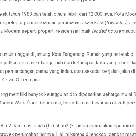
k tahun 1983 dan telah dihuni lebih dari 12.000 jiwa. Kota Mod
gus pelopor pengembangan perumahan skala kota (
township
) di 
a Modern seperti properti residensial, baik
landed house
maupu
ntuk tinggal di jantung Kota Tangerang. Rumah yang terletak di 
mpatkan diri dan keluarga jauh dari kehidupan kota yang sibuk da
at pemandangan danau yang indah, atau sekadar berjalan-jalan di 
a Kelvin O Lesmana.
ang memiliki banyak keunggulan dan dipasarkan seharga mulai 
odern Waterfront Residence, tersedia cara bayar via developer/
8 m2 dan Luas Tanah (LT) 50 m2 (3 lantai) merupakan tipe ruma
 proyek perumahan lainnya. Hal ini karena dilengkapi dengan mast