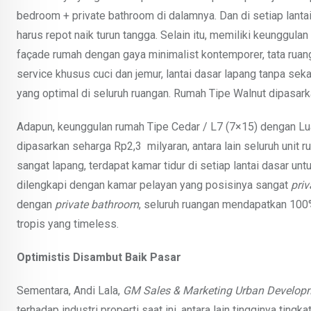
bedroom + private bathroom di dalamnya. Dan di setiap lant
harus repot naik turun tangga. Selain itu, memiliki keunggula
façade rumah dengan gaya minimalist kontemporer, tata ruang
service khusus cuci dan jemur, lantai dasar lapang tanpa se
yang optimal di seluruh ruangan. Rumah Tipe Walnut dipasar
Adapun, keunggulan rumah Tipe Cedar / L7 (7×15) dengan Lu
dipasarkan seharga Rp2,3 milyaran, antara lain seluruh unit
sangat lapang, terdapat kamar tidur di setiap lantai dasar u
dilengkapi dengan kamar pelayan yang posisinya sangat
priv
dengan
private bathroom
, seluruh ruangan mendapatkan 100%
tropis yang timeless.
Optimistis Disambut Baik Pasar
Sementara, Andi Lala,
GM Sales & Marketing Urban Develop
terhadap industri properti saat ini, antara lain tingginya tin