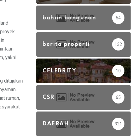
bahan bangunan
54
land
 proyek
in
berita properti
132
intaan
n, yakni
CELEBRITY
10
g ditujukan
 nyaman,
CSR
65
at rumah,
asyarakat
DAERAH
321