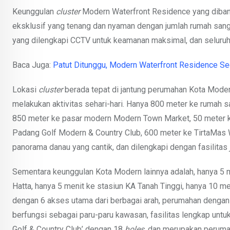
Keunggulan
cluster
Modern Waterfront Residence yang dibangu
eksklusif yang tenang dan nyaman dengan jumlah rumah sanga
yang dilengkapi CCTV untuk keamanan maksimal, dan seluruh ja
Baca Juga:
Patut Ditunggu, Modern Waterfront Residence Se
Lokasi
cluster
berada tepat di jantung perumahan Kota Modern
melakukan aktivitas sehari-hari. Hanya 800 meter ke rumah s
850 meter ke pasar modern Modern Town Market, 50 meter 
Padang Golf Modern & Country Club, 600 meter ke TirtaMas 
panorama danau yang cantik, dan dilengkapi dengan fasilitas
Sementara keunggulan Kota Modern lainnya adalah, hanya 5 m
Hatta, hanya 5 menit ke stasiun KA Tanah Tinggi, hanya 10 me
dengan 6 akses utama dari berbagai arah, perumahan dengan
berfungsi sebagai paru-paru kawasan, fasilitas lengkap untuk
Golf & Country Club’ dengan 18
holes
, dan merupakan peruma