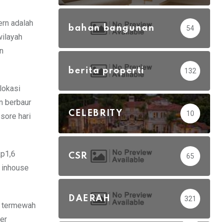
ern adalah
bahan bangunan
54
wilayah
n
berita properti
132
lokasi
n berbaur
CELEBRITY
10
sore hari
Rp1,6
CSR
65
 inhouse
DAERAH
321
h termewah
er