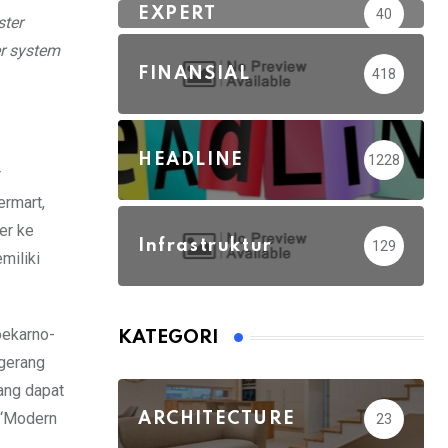
EXPERT
40
ster
er system
FINANSIAL
418
HEADLINE
1228
r
ermart,
er ke
Infrastruktur
129
miliki
oekarno-
KATEGORI
ngerang
ang dapat
l ‘Modern
ARCHITECTURE
23