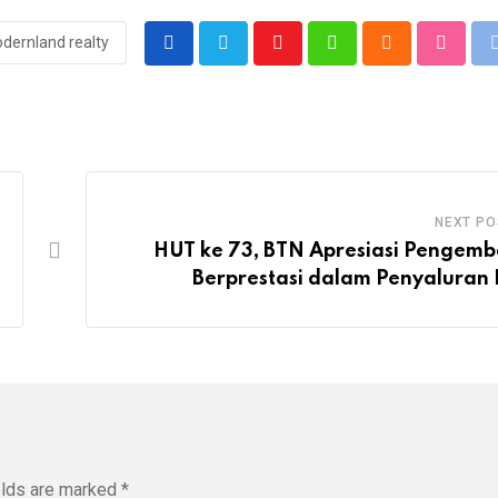
dernland realty
Youtube
Whatsapp
Cloud
Stumbl
NEXT PO
HUT ke 73, BTN Apresiasi Pengem
Berprestasi dalam Penyaluran
elds are marked
*