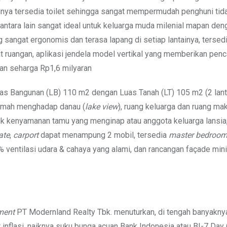
ainya tersedia toilet sehingga sangat mempermudah penghuni tida
n antara lain sangat ideal untuk keluarga muda milenial mapan den
 sangat ergonomis dan terasa lapang di setiap lantainya, tersed
kat ruangan, aplikasi jendela model vertikal yang memberikan pen
kan seharga Rp1,6 milyaran
as Bangunan (LB) 110 m2 dengan Luas Tanah (LT) 105 m2 (2 lant
 rumah menghadap danau (
lake view
), ruang keluarga dan ruang ma
ntuk kenyamanan tamu yang menginap atau anggota keluarga lansia
ate
,
carport
dapat menampung 2 mobil, tersedia
master bedroo
 ventilasi udara & cahaya yang alami, dan rancangan façade mini
ment
PT Modernland Realty Tbk. menuturkan, di tengah banyakny
gkat inflasi, naiknya suku bunga acuan Bank Indonesia atau BI-7 Day