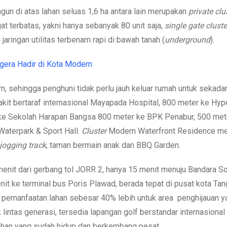
n di atas lahan seluas 1,6 ha antara lain merupakan
private clu
t terbatas, yakni hanya sebanyak 80 unit saja,
single gate clust
ringan utilitas terbenam rapi di bawah tanah (
underground
).
gera Hadir di Kota Modern
, sehingga penghuni tidak perlu jauh keluar rumah untuk sekada
akit bertaraf internasional Mayapada Hospital, 800 meter ke Hyp
ke Sekolah Harapan Bangsa 800 meter ke BPK Penabur, 500 met
Waterpark & Sport Hall.
Cluster
Modern Waterfront Residence me
jogging track
, taman bermain anak dan BBQ Garden.
enit dari gerbang tol JORR 2, hanya 15 menit menuju Bandara S
nit ke terminal bus Poris Plawad, berada tepat di pusat kota Ta
 pemanfaatan lahan sebesar 40% lebih untuk area penghijauan y
 lintas generasi, tersedia lapangan golf berstandar internasiona
han yang sudah hidup dan berkembang pesat.