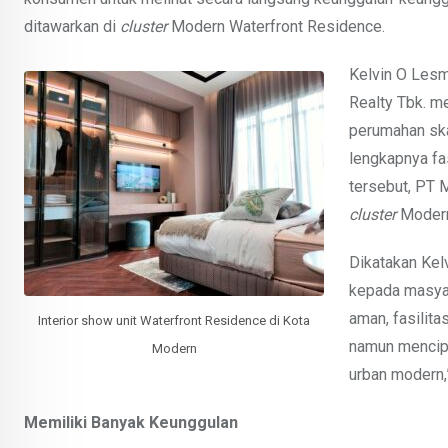
ditawarkan di
cluster
Modern Waterfront Residence.
Kelvin O Les
Realty Tbk. m
perumahan ska
lengkapnya fa
tersebut, PT 
cluster
Modern
Dikatakan Kel
kepada masyar
aman, fasilit
Interior show unit Waterfront Residence di Kota
namun mencipt
Modern
urban modern,
Memiliki Banyak Keunggulan