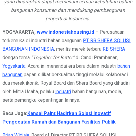
yang diharapkan dapat memenuhi semua kebutuhan bahan
bangunan konsumen dan mendukung pembangunan
properti di Indonesia.
YOGYAKARTA,
www.indonesiahousing.id
–
Perusahaan
terkemuka di industri bahan bangunan
PT RB SHERA SOLUSI
BANGUNAN INDONESIA
, merilis merek terbaru
RB SHERA
dengan tema
“Together for Better”
di Candi Prambanan,
Yogyakarta
. Acara ini menandai era baru dalam industri
bahan
bangunan
papan silikat berkualitas tinggi melalui kolaborasi
dua merek ikonik, Royal Board dan Shera Board yang dihadiri
oleh Mitra Usaha, pelaku
industri
bahan bangunan, media,
serta pemangku kepentingan lainnya.
Baca Juga:
Kansai Paint Hadirkan Solusi Inovatif
Pengecatan Rumah dan Bangunan Fasilitas Publik
Brian Widjaja
, Board of Director PT RB SHERA SOLUSI