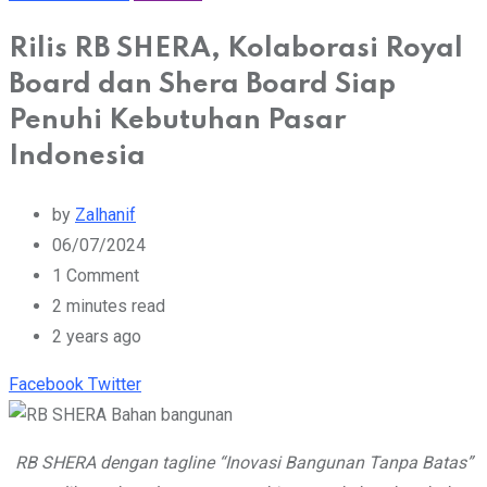
Rilis RB SHERA, Kolaborasi Royal
Board dan Shera Board Siap
Penuhi Kebutuhan Pasar
Indonesia
by
Zalhanif
06/07/2024
1
Comment
2 minutes read
2 years ago
Youtube
Whatsapp
Cloud
StumbleUpon
Print
Share
Facebook
Twitter
via
Email
RB SHERA dengan tagline “Inovasi Bangunan Tanpa Batas”