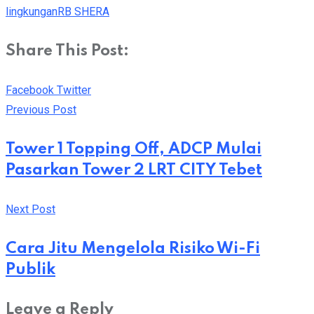
lingkungan
RB SHERA
Share This Post:
Youtube
Whatsapp
Cloud
StumbleUpon
Print
Share
Facebook
Twitter
via
Previous Post
Email
Tower 1 Topping Off, ADCP Mulai
Pasarkan Tower 2 LRT CITY Tebet
Next Post
Cara Jitu Mengelola Risiko Wi-Fi
Publik
Leave a Reply