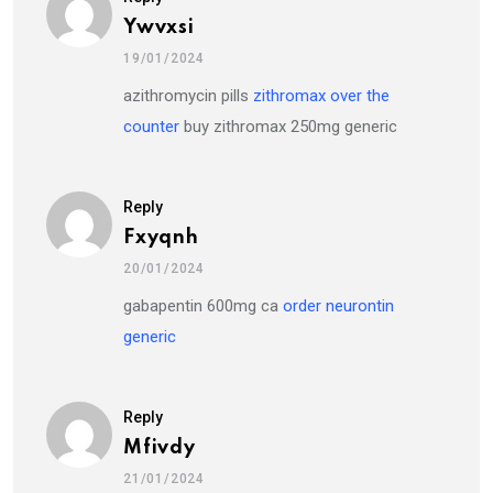
Ywvxsi
19/01/2024
azithromycin pills
zithromax over the
counter
buy zithromax 250mg generic
Reply
Fxyqnh
20/01/2024
gabapentin 600mg ca
order neurontin
generic
Reply
Mfivdy
21/01/2024