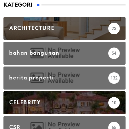
KATEGORI
ARCHITECTURE
23
bahan bangunan
54
berita properti
132
CELEBRITY
10
CSR
65