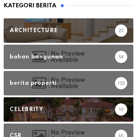
KATEGORI BERITA
ARCHITECTURE
23
bahan bangunan
54
berita properti
132
CELEBRITY
10
CSR
65