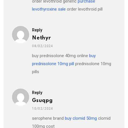
order levothroid generic
purchase
levothyroxine sale
order levothroid pill
Reply
Nethyr
08/02/2024
buy prednisolone 40mg online
buy
prednisolone 10mg pill
prednisolone 10mg
pills
Reply
Gsuqpg
10/02/2024
serophene brand
buy clomid 50mg
clomid
100mg cost