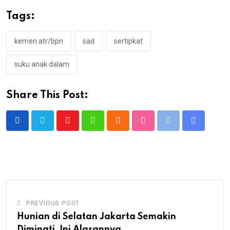
Tags:
kemen atr/bpn
sad
sertipkat
suku anak dalam
Share This Post:
Youtube
Whatsapp
Cloud
StumbleUpon
Print
Share
via
Email
PREVIOUS POST
Hunian di Selatan Jakarta Semakin
Diminati, Ini Alasannya