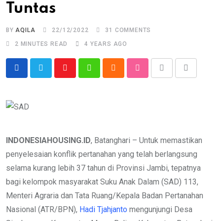
Tuntas
BY
AQILA
22/12/2022
31
COMMENTS
2 MINUTES READ
4 YEARS AGO
Youtube
Whatsapp
Cloud
StumbleUpon
Print
Share
via
Email
INDONESIAHOUSING.ID
, Batanghari – Untuk memastikan
penyelesaian konflik pertanahan yang telah berlangsung
selama kurang lebih 37 tahun di Provinsi Jambi, tepatnya
bagi kelompok masyarakat Suku Anak Dalam (SAD) 113,
Menteri Agraria dan Tata Ruang/Kepala Badan Pertanahan
Nasional (ATR/BPN),
Hadi Tjahjanto
mengunjungi Desa