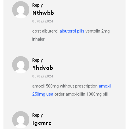
Reply
Nthwbb
05/02/2024
cost albuterol
albuterol pills
ventolin 2mg
inhaler
Reply
Yhdvab
05/02/2024
amoxil 500mg without prescription
amoxil
250mg usa
order amoxicillin 1000mg pill
Reply
Igemrz