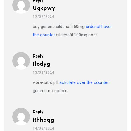
Reply
Uqcpwy
12/02/2024
buy generic sildenafil 50mg
sildenafil over
the counter
sildenafil 100mg cost
Reply
Ilodyg
13/02/2024
vibra-tabs pill
acticlate over the counter
generic monodox
Reply
Rhheqg
14/02/2024