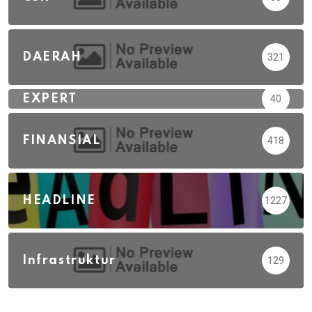
DAERAH
321
EXPERT
40
FINANSIAL
418
HEADLINE
1227
Infrastruktur
129