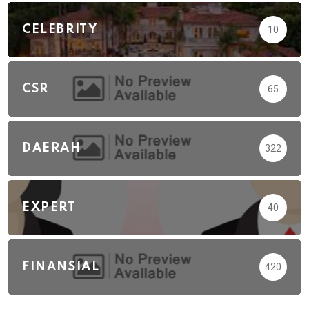
CELEBRITY
10
CSR
65
DAERAH
322
EXPERT
40
FINANSIAL
420