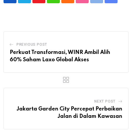
Youtube
Whatsapp
Cloud
StumbleUpon
Print
Share
via
Email
PREVIOUS POST
Perkuat Transformasi, WINR Ambil Alih
60% Saham Laxo Global Akses
NEXT POST
Jakarta Garden City Percepat Perbaikan
Jalan di Dalam Kawasan