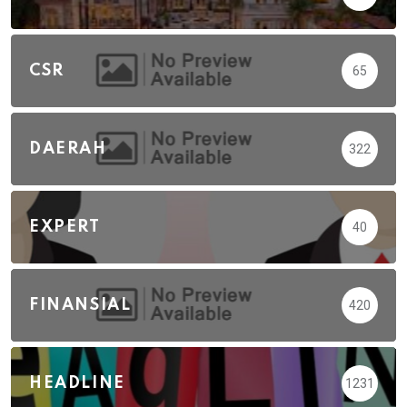
CSR
65
DAERAH
322
EXPERT
40
FINANSIAL
420
HEADLINE
1231