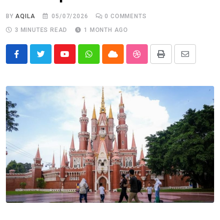
BY
AQILA
05/07/2026
0
COMMENTS
3 MINUTES READ
1 MONTH AGO
Youtube
Whatsapp
Cloud
StumbleUpon
Print
Share
via
Email