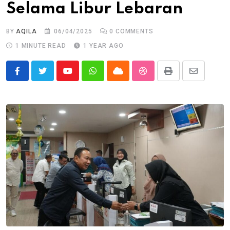
Selama Libur Lebaran
BY
AQILA
06/04/2025
0
COMMENTS
1 MINUTE READ
1 YEAR AGO
Youtube
Whatsapp
Cloud
StumbleUpon
Print
Share
via
Email