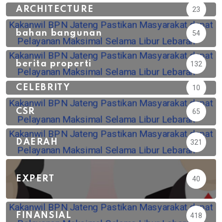
ARCHITECTURE
23
bahan bangunan
54
berita properti
132
CELEBRITY
10
CSR
65
DAERAH
321
EXPERT
40
FINANSIAL
418