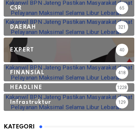
CSR
65
DAERAH
321
EXPERT
40
FINANSIAL
418
HEADLINE
1228
Infrastruktur
129
KATEGORI