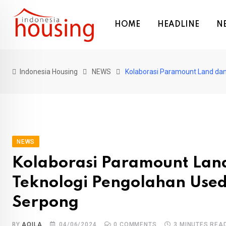
Skip
to
HOME
HEADLINE
N
content
Indonesia Housing
NEWS
Kolaborasi Paramount Land dan
NEWS
Kolaborasi Paramount Lan
Teknologi Pengolahan Used
Serpong
BY
AQILA
04/06/2024
0
COMMENTS
3 MINUTES REA