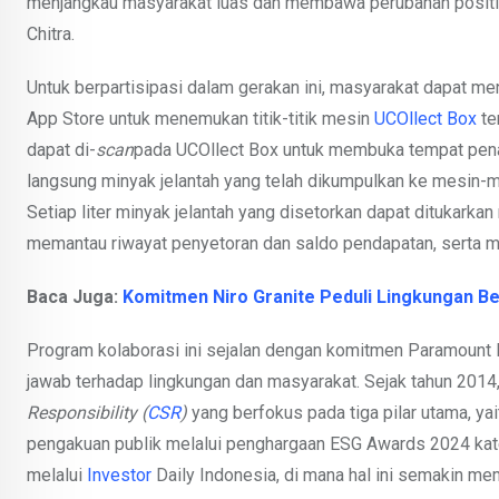
menjangkau masyarakat luas dan membawa perubahan positi
Chitra.
Untuk berpartisipasi dalam gerakan ini, masyarakat dapat m
App Store untuk menemukan titik-titik mesin
UCOllect Box
te
dapat di-
scan
pada UCOllect Box untuk membuka tempat pen
langsung minyak jelantah yang telah dikumpulkan ke mesin-me
Setiap liter minyak jelantah yang disetorkan dapat ditukarkan
memantau riwayat penyetoran dan saldo pendapatan, serta
Baca Juga:
Komitmen Niro Granite Peduli Lingkungan Be
Program kolaborasi ini sejalan dengan komitmen Paramount 
jawab terhadap lingkungan dan masyarakat. Sejak tahun 20
Responsibility (
CSR
)
yang berfokus pada tiga pilar utama, y
pengakuan publik melalui penghargaan ESG Awards 2024 ka
melalui
Investor
Daily Indonesia, di mana hal ini semakin m