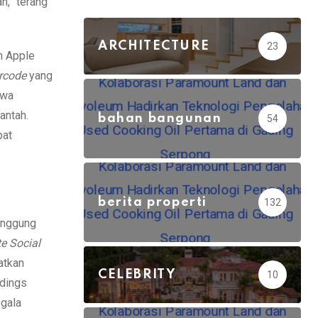
n,” terang
ARCHITECTURE
23
n Apple
rcode
yang
awa
antah.
bahan bangunan
54
pat
berita properti
132
anggung
e Social
atkan
CELEBRITY
10
ldings
egala