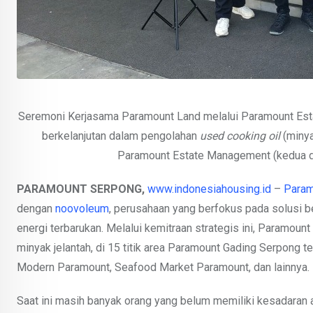
Seremoni Kerjasama Paramount Land melalui Paramount Est
berkelanjutan dalam pengolahan
used cooking oil
(minya
Paramount Estate Management (kedua dar
P
ARAMOUNT SERPONG,
www.indonesiahousing.id
–
Param
dengan
noovoleum
, perusahaan yang berfokus pada solusi 
energi terbarukan. Melalui kemitraan strategis ini, Paramo
minyak jelantah, di 15 titik area Paramount Gading Serpong 
Modern Paramount, Seafood Market Paramount, dan lainnya.
Saat ini masih banyak orang yang belum memiliki kesadara