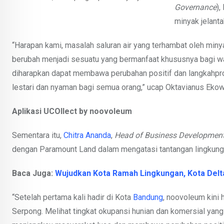
Governance
)
minyak jelant
“Harapan kami, masalah saluran air yang terhambat oleh miny
berubah menjadi sesuatu yang bermanfaat khususnya bagi wa
diharapkan dapat membawa perubahan positif dan langkahpro
lestari dan nyaman bagi semua orang,” ucap Oktavianus Eko
A
plikasi UCOllect by noovoleum
Sementara itu,
Chitra Ananda
,
Head of Business Developmen
dengan Paramount Land dalam mengatasi tantangan lingkunga
Baca Juga:
Wujudkan Kota Ramah Lingkungan, Kota Delt
“Setelah pertama kali hadir di Kota
Bandung
, noovoleum kini 
Serpong. Melihat tingkat okupansi hunian dan komersial yang 