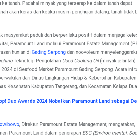
u ke tanah. Padahal minyak yang terserap ke dalam tanah dapat
nah akan keras dan ketika musim penghujan datang, tanah tidak 
k masyarakat peduli dan berperilaku positif dalam menjaga keles
kitar, Paramount Land melalui Paramount Estate Management (P
asan hunian di
Gading Serpong
dan noovoleum menyelenggaraka
nching
Teknologi Pengolahan
Used Cooking Oil
(minyak jelantah) 
 2024 di Seafood Market Paramount Gading Serpong. Acara ini t
rwakilan dari Dinas Lingkungan Hidup & Kebersihan Kabupaten
nas Kesehatan Kabupaten Tangerang, dan Kecamatan Kelapa Dua
op! Duo Awards 2024 Nobatkan Paramount Land sebagai D
kowibowo
, Direktur Paramount Estate Management, mengatakan, 
men Paramount Land dalam penerapan
ESG (Environ mental, Soci