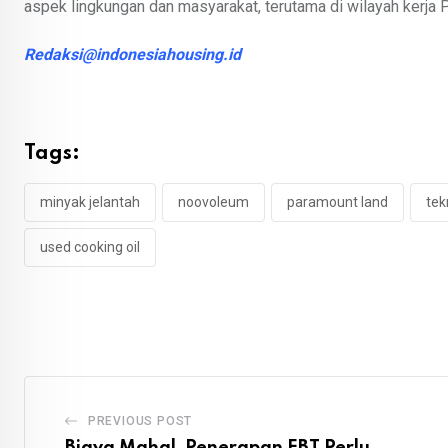
aspek lingkungan dan masyarakat, terutama di wilayah kerja 
Redaksi@indonesiahousing.id
Tags:
minyak jelantah
noovoleum
paramount land
tek
used cooking oil
PREVIOUS POST
Biaya Mahal, Penerapan EBT Perlu