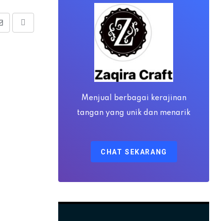
Share
Print
via
Email
Menjual berbagai kerajinan
tangan yang unik dan menarik
CHAT SEKARANG