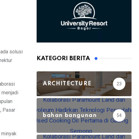
ada solusi
KATEGORI BERITA
rektur
ARCHITECTURE
aborasi
23
) menjadi
mpulan
, Pasar
bahan bangunan
54
 minyak