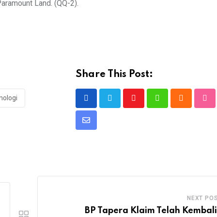
Paramount Land. (QQ-2).
Share This Post:
nologi
Youtube
Whatsapp
Cloud
Stu
Share
via
Email
NEXT PO
BP Tapera Klaim Telah Kembal