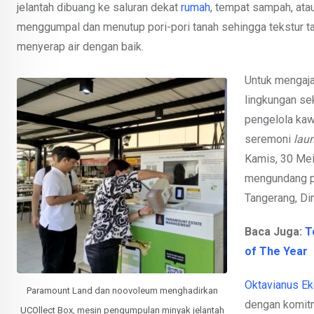
jelantah dibuang ke saluran dekat
rumah
, tempat sampah, ata
menggumpal dan menutup pori-pori tanah sehingga tekstur ta
menyerap air dengan baik.
Untuk mengaja
lingkungan se
pengelola kaw
seremoni
lau
Kamis, 30 Mei
mengundang pe
Tangerang, Di
Baca Juga:
T
of The Year
Oktavianus E
Paramount Land dan noovoleum menghadirkan
dengan komit
UCOllect Box, mesin pengumpulan minyak jelantah