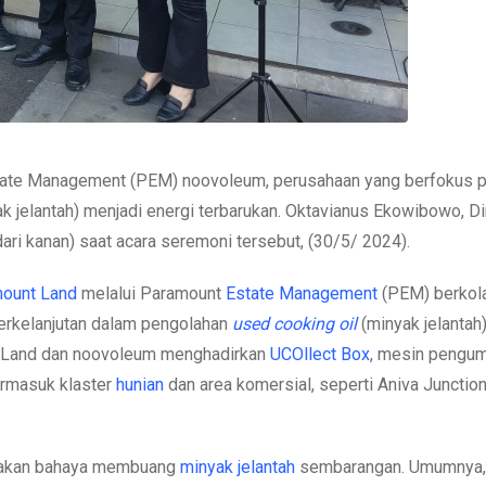
ate Management (PEM) noovoleum, perusahaan yang berfokus p
k jelantah) menjadi energi terbarukan. Oktavianus Ekowibowo, Di
i kanan) saat acara seremoni tersebut, (30/5/ 2024).
ount Land
melalui Paramount
Estate Management
(PEM) berkol
berkelanjutan dalam pengolahan
used cooking oil
(minyak jelantah
unt Land dan noovoleum menghadirkan
UCOllect Box
, mesin pengu
termasuk klaster
hunian
dan area komersial, seperti Aniva Junction
n akan bahaya membuang
minyak jelantah
sembarangan. Umumnya,