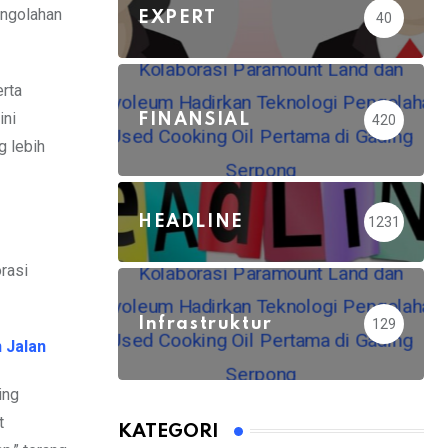
engolahan
EXPERT
40
erta
ini
FINANSIAL
420
g lebih
HEADLINE
1231
rasi
Infrastruktur
129
 Jalan
ing
t
KATEGORI