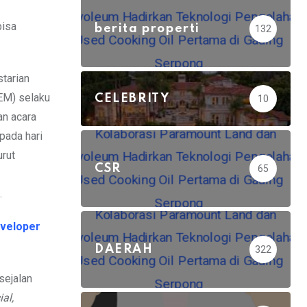
bisa
berita properti
132
tarian
EM) selaku
CELEBRITY
10
n acara
pada hari
urut
CSR
65
.
eveloper
DAERAH
322
sejalan
al,