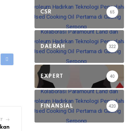
CSR
65
DAERAH
322
mbleUpon
Print
EXPERT
40
FINANSIAL
420
ST
ikan