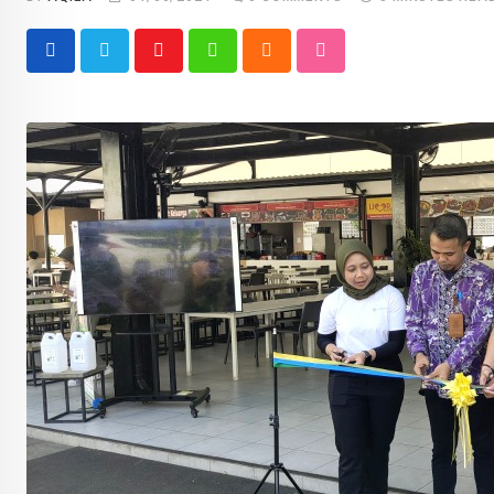
Youtube
Whatsapp
Cloud
StumbleUpon