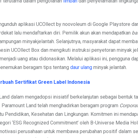
f terutama dalam pengolahan
limbah
dan penyelamatan lingkunga
engunduh aplikasi UCOllect by noovoleum di Google Playstore da
rdekat lalu mendaftarkan diri. Pemilik akun akan mendapatkan
ba
ampungan minyakjelantah. Selanjutnya, masyarakat dapat memb
sin UCOllect Box dan mengikuti instruksi penyetoran minyak jel
 menjadi uang atau didonasikan. Melalui aplikasi ini, pengguna da
 menemukan beragam tips tentang
daur ulang
minyak jelantah.
rbuah Sertifikat Green Label Indonesia
Land dalam mengadopsi inisiatif berkelanjutan sebagai bentuk t
14, Paramount Land telah menghadirkan beragam program
Corporat
aitu Pendidikan, Kesehatan dan Lingkungan. Komitmen ini mendap
tegori ‘ESG Recognized Commitment’ oleh B-Universe Media Ho
emotivasi perusahaan untuk membawa perubahan positif dalam s