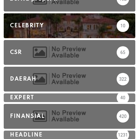
CELEBRITY
10
CSR
65
DAERAH
322
EXPERT
40
FINANSIAL
420
HEADLINE
1231