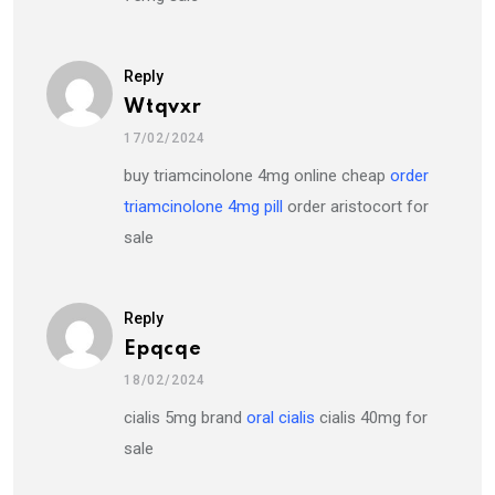
Reply
Wtqvxr
17/02/2024
buy triamcinolone 4mg online cheap
order
triamcinolone 4mg pill
order aristocort for
sale
Reply
Epqcqe
18/02/2024
cialis 5mg brand
oral cialis
cialis 40mg for
sale