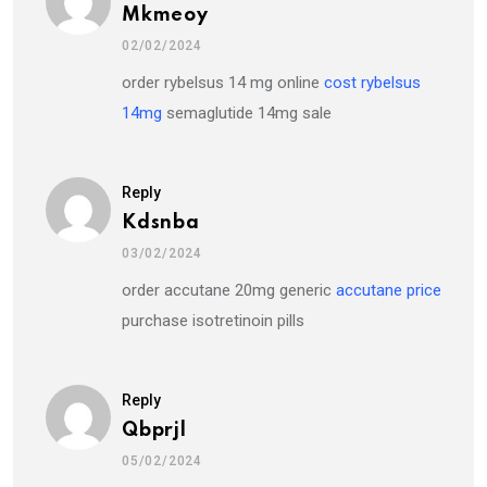
Mkmeoy
02/02/2024
order rybelsus 14 mg online
cost rybelsus
14mg
semaglutide 14mg sale
Reply
Kdsnba
03/02/2024
order accutane 20mg generic
accutane price
purchase isotretinoin pills
Reply
Qbprjl
05/02/2024