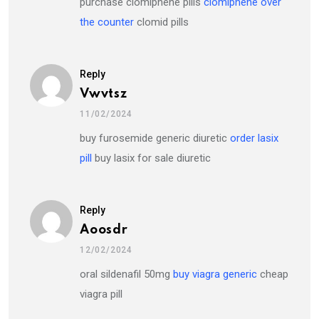
purchase clomiphene pills
clomiphene over
the counter
clomid pills
Reply
Vwvtsz
11/02/2024
buy furosemide generic diuretic
order lasix
pill
buy lasix for sale diuretic
Reply
Aoosdr
12/02/2024
oral sildenafil 50mg
buy viagra generic
cheap
viagra pill