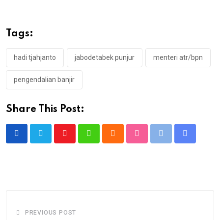
Tags:
hadi tjahjanto
jabodetabek punjur
menteri atr/bpn
pengendalian banjir
Share This Post:
Youtube
Whatsapp
Cloud
StumbleUpon
Print
Share
via
Email
PREVIOUS POST