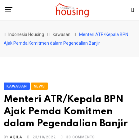
Skip
to
content
Indonesia Housing
kawasan
Menteri ATR/Kepala BPN
Ajak Pemda Komitmen dalam Pegendalian Banjir
KAWASAN
NEWS
Menteri ATR/Kepala BPN
Ajak Pemda Komitmen
dalam Pegendalian Banjir
BY
AQILA
23/10/2022
30
COMMENTS