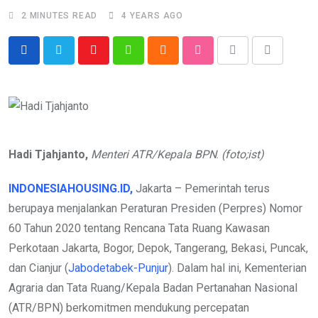
2 MINUTES READ
4 YEARS AGO
Youtube
Whatsapp
Cloud
StumbleUpon
Print
Share
via
Email
Hadi Tjahjanto,
Menteri ATR/Kepala BPN
.
(foto;ist)
INDONESIAHOUSING.ID,
Jakarta – Pemerintah terus
berupaya menjalankan Peraturan Presiden (Perpres) Nomor
60 Tahun 2020 tentang Rencana Tata Ruang Kawasan
Perkotaan Jakarta, Bogor, Depok, Tangerang, Bekasi, Puncak,
dan Cianjur (
Jabodetabek-Punjur
). Dalam hal ini, Kementerian
Agraria dan Tata Ruang/Kepala Badan Pertanahan Nasional
(ATR/BPN) berkomitmen mendukung percepatan