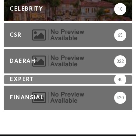
CELEBRITY
10
CSR
65
DAERAH
322
EXPERT
40
FINANSIAL
420