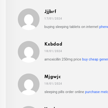
Jjjbrf
17/01/2024
buying sleeping tablets on internet
phene
Kxbdad
18/01/2024
amoxicillin 250mg price
buy cheap generi
Mjgwjc
18/01/2024
sleeping pills order online
purchase melo