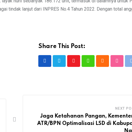
k layak huni sebanyak 186.172 unit, termasuk di dalamnya untuk 
ai tindak lanjut dari INPRES No.4 Tahun 2022. Dengan total ang
Share This Post:
Youtube
Whatsapp
Cloud
Stumbl
NEXT PO
Jaga Ketahanan Pangan, Kemente
ATR/BPN Optimalisasi LSD di Kabup
Ng