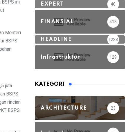
 BSPS ini
EXPERT
40
ut
FINANSIAL
418
an Menteri
HEADLINE
1228
lai BSPS
 bahan
Infrastruktur
129
KATEGORI
5 juta.
uran BSPS
an rincian
ARCHITECTURE
23
m PKT BSPS