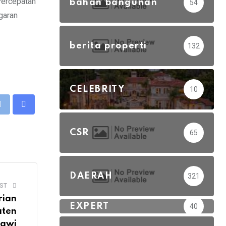
Percepatan
bahan bangunan
54
garan
berita properti
132
CELEBRITY
10
eUpon
Print
Share
via
CSR
65
Email
DAERAH
321
ST
rian
EXPERT
40
aten
awi