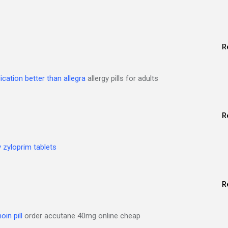
R
ication better than allegra
allergy pills for adults
R
 zyloprim tablets
R
oin pill
order accutane 40mg online cheap