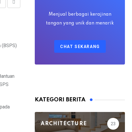
Share
Print
via
Menjual berbagai kerajinan
Email
tangan yang unik dan menarik
a (BSPS)
CHAT SEKARANG
Bantuan
BSPS
KATEGORI BERITA
epada
ARCHITECTURE
23