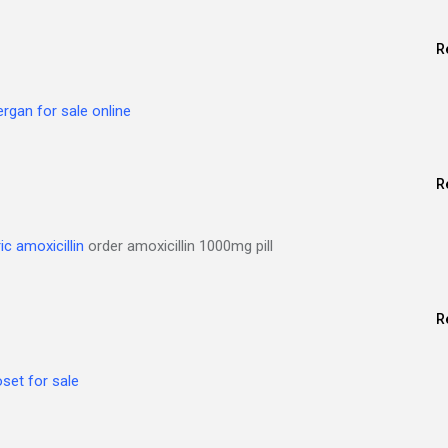
R
rgan for sale online
R
c amoxicillin
order amoxicillin 1000mg pill
R
set for sale