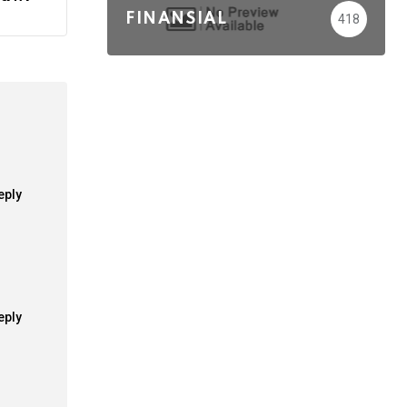
FINANSIAL
418
eply
eply