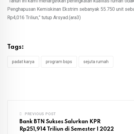
“Tahun ini kami menargetkan peningkatan kualitas rumah tida
Penghapusan Kemiskinan Ekstrim sebanyak 55.750 unit sebag
Rp4,016 Triliun,” tutup Arsyad.(ara3)
Tags:
padat karya
program bsps
sejuta rumah
PREVIOUS POST
Bank BTN Sukses Salurkan KPR
Rp251,914 Triliun di Semester I 2022