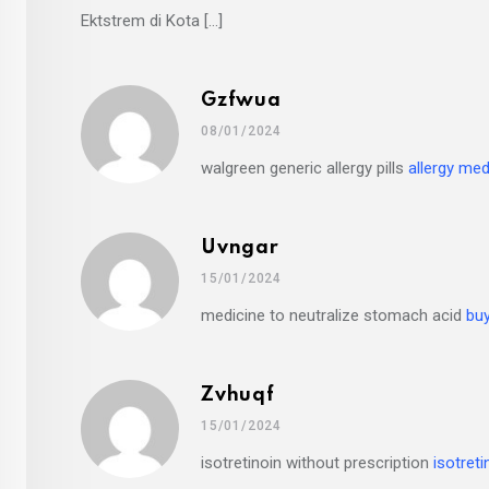
Ektstrem di Kota […]
Gzfwua
08/01/2024
walgreen generic allergy pills
allergy med
Uvngar
15/01/2024
medicine to neutralize stomach acid
buy
Zvhuqf
15/01/2024
isotretinoin without prescription
isotretin