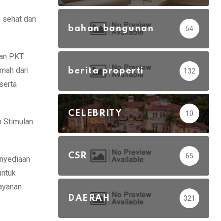
, sehat dan
bahan bangunan
54
aan PKT
mah dari
berita properti
132
serta
CELEBRITY
10
n Stimulan
CSR
65
nyediaan
untuk
ayanan
DAERAH
321