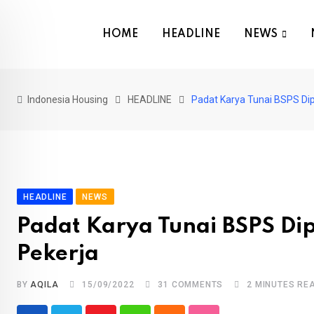
Skip
to
HOME
HEADLINE
NEWS
content
Indonesia Housing
HEADLINE
Padat Karya Tunai BSPS Di
HEADLINE
NEWS
Padat Karya Tunai BSPS Di
Pekerja
BY
AQILA
15/09/2022
31
COMMENTS
2 MINUTES RE