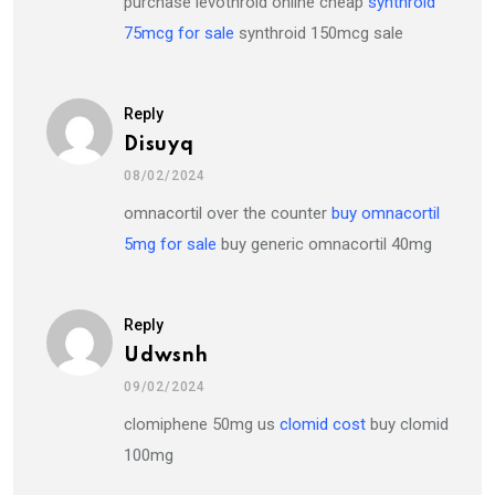
purchase levothroid online cheap
synthroid
75mcg for sale
synthroid 150mcg sale
Reply
Disuyq
08/02/2024
omnacortil over the counter
buy omnacortil
5mg for sale
buy generic omnacortil 40mg
Reply
Udwsnh
09/02/2024
clomiphene 50mg us
clomid cost
buy clomid
100mg