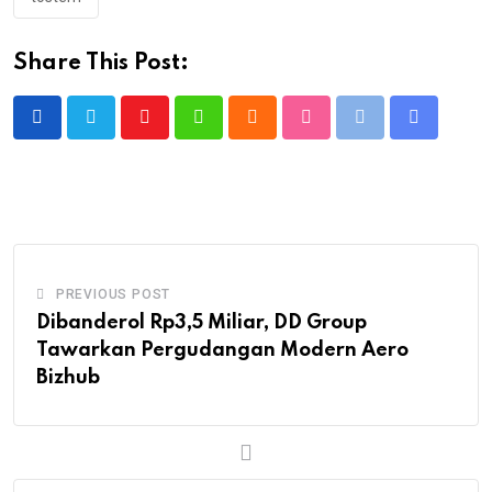
Share This Post:
Youtube
Whatsapp
Cloud
StumbleUpon
Print
Share
via
Email
PREVIOUS POST
Dibanderol Rp3,5 Miliar, DD Group
Tawarkan Pergudangan Modern Aero
Bizhub