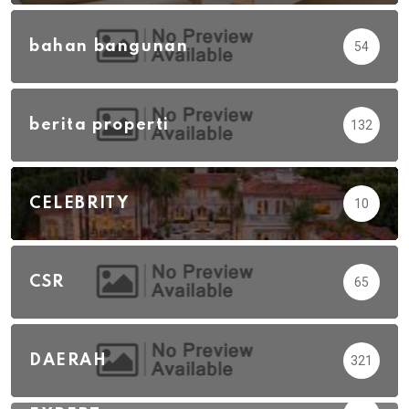
bahan bangunan
54
berita properti
132
CELEBRITY
10
CSR
65
DAERAH
321