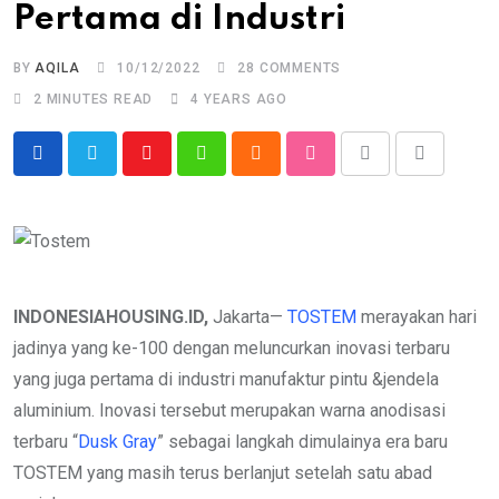
Pertama di Industri
BY
AQILA
10/12/2022
28
COMMENTS
2 MINUTES READ
4 YEARS AGO
Youtube
Whatsapp
Cloud
StumbleUpon
Print
Share
via
Email
INDONESIAHOUSING.ID,
Jakarta—
TOSTEM
merayakan hari
jadinya yang ke-100 dengan meluncurkan inovasi terbaru
yang juga pertama di industri manufaktur pintu &jendela
aluminium. Inovasi tersebut merupakan warna anodisasi
terbaru “
Dusk Gray
” sebagai langkah dimulainya era baru
TOSTEM yang masih terus berlanjut setelah satu abad