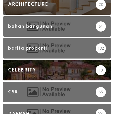
ARCHITECTURE
23
bahan bangunan
54
berita properti
132
CELEBRITY
10
CSR
65
DAERAH
321