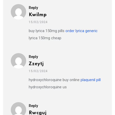
Reply
Kwilmp
15/02/2024
buy lyrica 150mg pills
order lyrica generic
lyrica 150mg cheap
Reply
Zzeytj
15/02/2024
hydroxychloroquine buy online
plaquenil pill
hydroxychloroquine us
Reply
Rwcguj