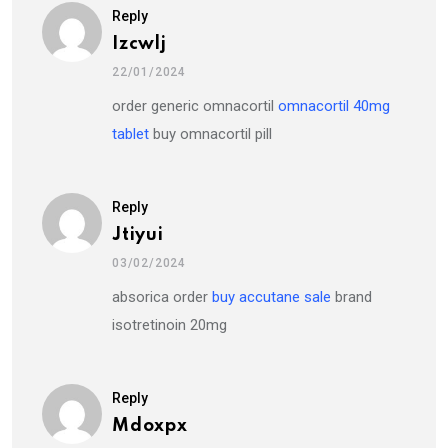
Reply
Izcwlj
22/01/2024
order generic omnacortil
omnacortil 40mg
tablet
buy omnacortil pill
Reply
Jtiyui
03/02/2024
absorica order
buy accutane sale
brand
isotretinoin 20mg
Reply
Mdoxpx