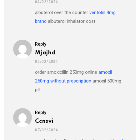
04/02/2024
albuterol over the counter
ventolin 4mg
brand
albuterol inhalator cost
Reply
Mjajhd
05/02/2024
order amoxicillin 250mg online
amoxil
250mg without prescription
amoxil 500mg
pill
Reply
Ccnsvi
07/02/2024