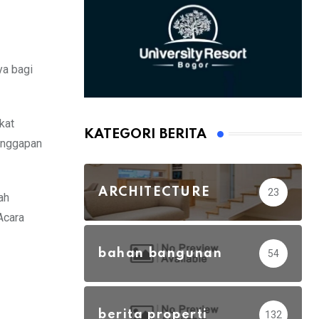
ya bagi
kat
KATEGORI BERITA
tanggapan
ARCHITECTURE
23
ah
Acara
bahan bangunan
54
berita properti
132