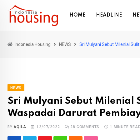
Skip
to
HOME
HEADLINE
NE
content
Indonesia Housing
NEWS
Sri Mulyani Sebut Milenial Su
NEWS
Sri Mulyani Sebut Milenial 
Waspadai Darurat Pembia
BY
AQILA
12/07/2022
28
COMMENTS
1 MINUTE REA