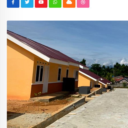
Youtube
Whatsapp
Cloud
StumbleUpon