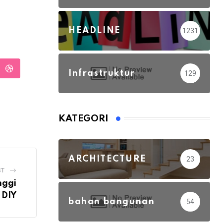
HEADLINE
1231
Infrastruktur
129
ud
StumbleUpon
KATEGORI
ARCHITECTURE
23
ST
nggi
 DIY
bahan bangunan
54