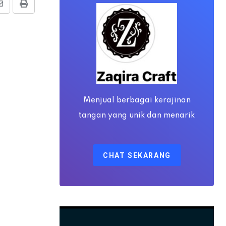
Share
Print
via
Email
Menjual berbagai kerajinan
tangan yang unik dan menarik
CHAT SEKARANG