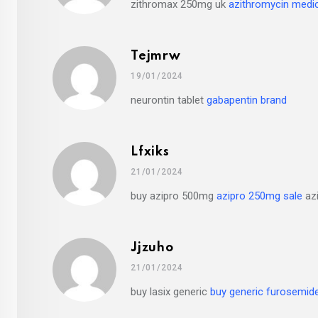
zithromax 250mg uk
azithromycin medi
Tejmrw
19/01/2024
neurontin tablet
gabapentin brand
Lfxiks
21/01/2024
buy azipro 500mg
azipro 250mg sale
azi
Jjzuho
21/01/2024
buy lasix generic
buy generic furosemid