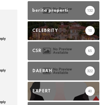
berita properti
132
CELEBRITY
10
eply
CSR
65
eply
DAERAH
322
EXPERT
40
eply