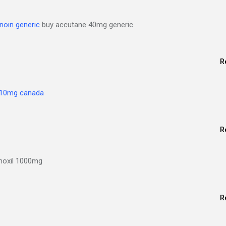
noin generic
buy accutane 40mg generic
R
 10mg canada
R
oxil 1000mg
R