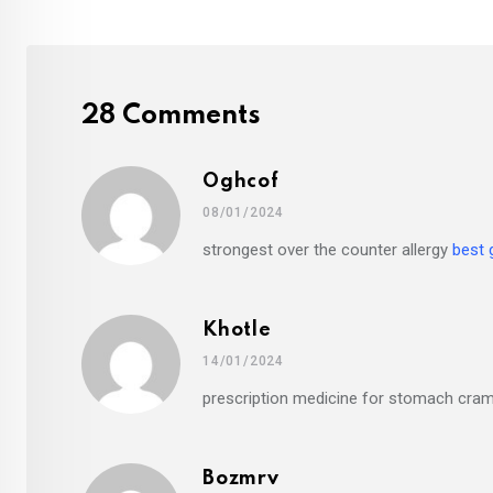
28 Comments
Oghcof
08/01/2024
strongest over the counter allergy
best 
Khotle
14/01/2024
prescription medicine for stomach cr
Bozmrv