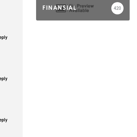
FINANSIAL
420
eply
eply
eply