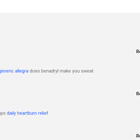
R
generic allegra
does benadryl make you sweat
R
amps
daily heartburn relief
R