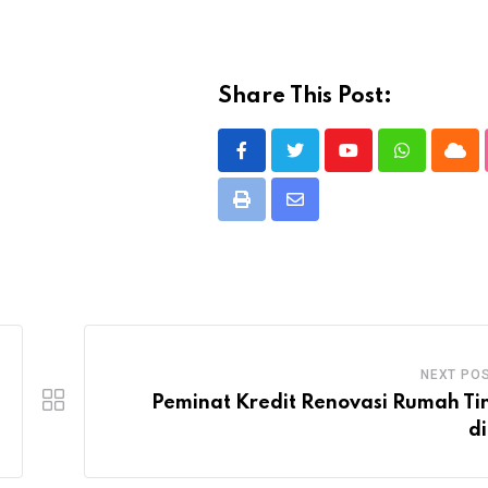
Share This Post:
Youtube
Whatsapp
Clo
Print
Share
via
Email
NEXT PO
Peminat Kredit Renovasi Rumah Ti
di