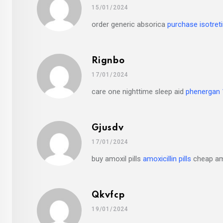
15/01/2024
order generic absorica
purchase isotreti
Rignbo
17/01/2024
care one nighttime sleep aid
phenergan
Gjusdv
17/01/2024
buy amoxil pills
amoxicillin pills
cheap am
Qkvfcp
19/01/2024