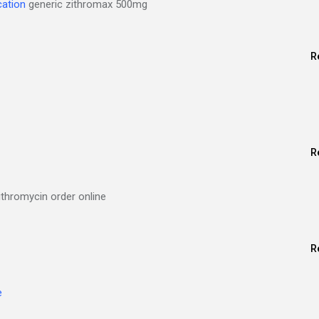
cation
generic zithromax 500mg
R
R
thromycin order online
R
e