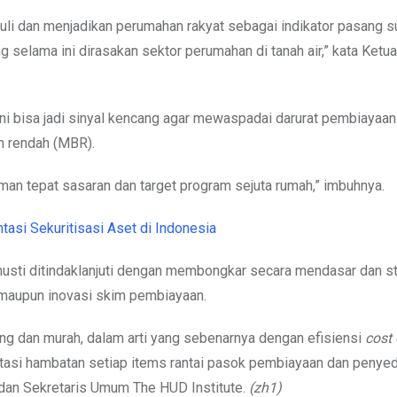
duli dan menjadikan perumahan rakyat sebagai indikator pasang s
 selama ini dirasakan sektor perumahan di tanah air,” kata Ketu
ni bisa jadi sinyal kencang agar mewaspadai darurat pembiayaan
n rendah (MBR).
an tepat sasaran dan target program sejuta rumah,” imbuhnya.
si Sekuritisasi Aset di Indonesia
 musti ditindaklanjuti dengan membongkar secara mendasar dan st
 maupun inovasi skim pembiayaan.
ng dan murah, dalam arti yang sebenarnya dengan efisiensi
cost 
asi hambatan setiap items rantai pasok pembiayaan dan penye
an Sekretaris Umum The HUD Institute.
(zh1)