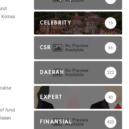
urut
a Kornas
CELEBRITY
10
CSR
65
DAERAH
322
ruktur
EXPERT
40
of fund
,
diaaan
FINANSIAL
420