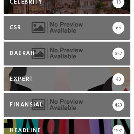
CELEBRITY
10
CSR
65
DAERAH
322
EXPERT
40
FINANSIAL
420
HEADLINE
1231