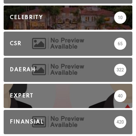
CELEBRITY
10
CSR
65
DAERAH
322
EXPERT
40
FINANSIAL
420