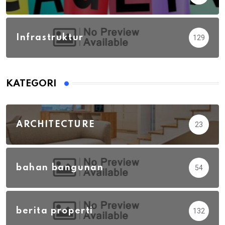
Infrastruktur
129
KATEGORI
ARCHITECTURE
23
bahan bangunan
54
berita properti
132