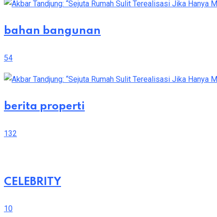
bahan bangunan
54
berita properti
132
CELEBRITY
10