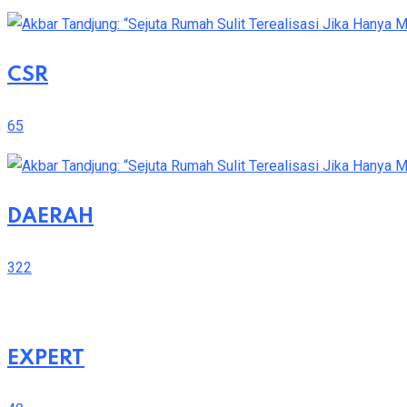
CSR
65
DAERAH
322
EXPERT