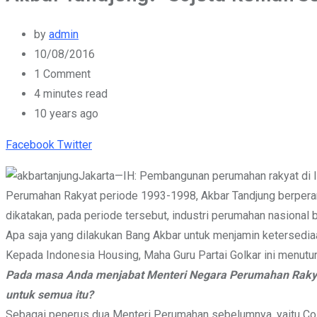
by
admin
10/08/2016
1
Comment
4 minutes read
10 years ago
Youtube
Whatsapp
Cloud
StumbleUpon
Print
Share
Facebook
Twitter
via
Jakarta—IH: Pembangunan perumahan rakyat di Indo
Email
Perumahan Rakyat periode 1993-1998, Akbar Tandjung berpera
dikatakan, pada periode tersebut, industri perumahan nasional b
Apa saja yang dilakukan Bang Akbar untuk menjamin ketersedia
Kepada Indonesia Housing, Maha Guru Partai Golkar ini menuturk
Pada masa Anda menjabat Menteri Negara Perumahan Rakyat,
untuk semua itu?
Sebagai penerus dua Menteri Perumahan sebelumnya, yaitu Cosm