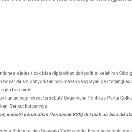
nesia jelas tidak bisa dipisahkan dari politisi kelahiran Sibolg
n besar dalam penyediaan perumahan yang layak dan terjangkau
egitu bergairah.
an hunian bagi rakyat tersebut? Bagaimana Politikus Partai Gol
an. Berikut kutipannya:
 industri perumahan (termasuk RSh) di tanah air bisa dikat
as Batubara, dan Siswono Yudohusodo, tugas saya tentu melanju