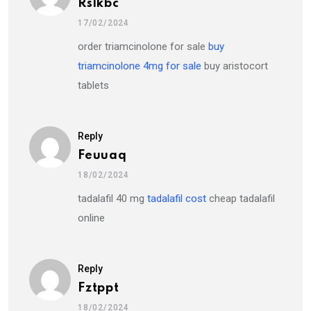
Rslkbc
17/02/2024
order triamcinolone for sale
buy
triamcinolone 4mg for sale
buy aristocort
tablets
Reply
Feuuaq
18/02/2024
tadalafil 40 mg
tadalafil cost
cheap tadalafil
online
Reply
Fztppt
18/02/2024