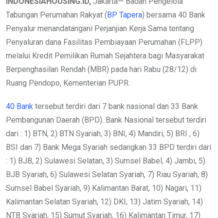
INDONESIAHOUSING.ID,
Jakarta— Badan Pengelola
Tabungan Perumahan Rakyat (
BP Tapera
) bersama 40 Bank
Penyalur menandatangani Perjanjian Kerja Sama tentang
Penyaluran dana Fasilitas Pembiayaan Perumahan (FLPP)
melalui Kredit Pemilikan Rumah Sejahtera bagi Masyarakat
Berpenghasilan Rendah (MBR) pada hari Rabu (28/12) di
Ruang Pendopo, Kementerian PUPR.
40 Bank
tersebut terdiri dari 7 bank nasional dan 33 Bank
Pembangunan Daerah (BPD). Bank Nasional tersebut terdiri
dari : 1) BTN, 2) BTN Syariah, 3) BNI, 4) Mandiri, 5) BRI , 6)
BSI dan 7) Bank Mega Syariah sedangkan 33 BPD terdiri dari
: 1) BJB, 2) Sulawesi Selatan, 3) Sumsel Babel, 4) Jambi, 5)
BJB Syariah, 6) Sulawesi Selatan Syariah, 7) Riau Syariah, 8)
Sumsel Babel Syariah, 9) Kalimantan Barat, 10) Nagari, 11)
Kalimantan Selatan Syariah, 12) DKI, 13) Jatim Syariah, 14)
NTB Syariah, 15) Sumut Syariah, 16) Kalimantan Timur, 17)