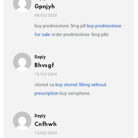
Gpnjyh
08/02/2024
buy prednisolone 5mg pill
buy prednisolone
for sale
order prednisolone 5mg pills
Reply
Bhvsgf
10/02/2024
clomid ca
buy clomid 50mg without
prescription
buy serophene
Reply
Cnfhwh
12/02/2024