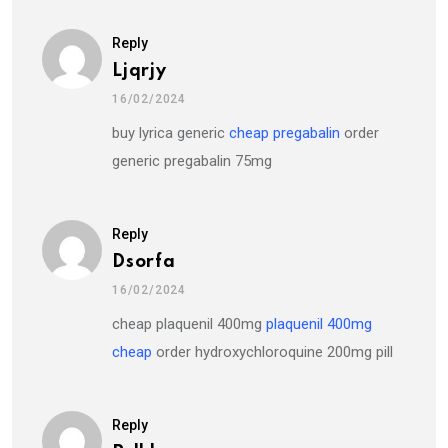
Reply
Ljqrjy
16/02/2024
buy lyrica generic
cheap pregabalin
order
generic pregabalin 75mg
Reply
Dsorfa
16/02/2024
cheap plaquenil 400mg
plaquenil 400mg
cheap
order hydroxychloroquine 200mg pill
Reply