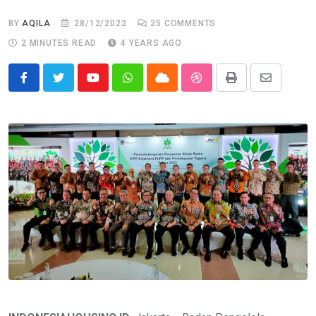
BY
AQILA
28/12/2022
25
COMMENTS
2 MINUTES READ
4 YEARS AGO
Youtube
Whatsapp
Cloud
StumbleUpon
Print
Share
via
Email