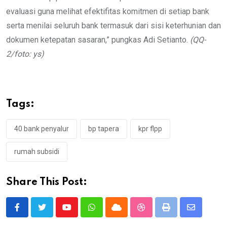
evaluasi guna melihat efektifitas komitmen di setiap bank
serta menilai seluruh bank termasuk dari sisi keterhunian dan
dokumen ketepatan sasaran,” pungkas Adi Setianto.
(QQ-
2/foto: ys)
Tags:
40 bank penyalur
bp tapera
kpr flpp
rumah subsidi
Share This Post:
Youtube
Whatsapp
Cloud
StumbleUpon
Print
Share