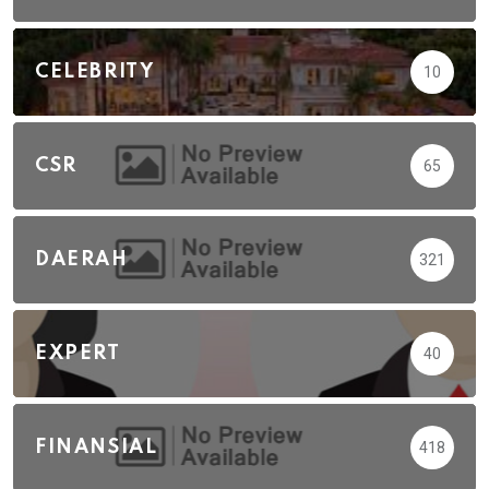
CELEBRITY
10
CSR
65
DAERAH
321
EXPERT
40
FINANSIAL
418