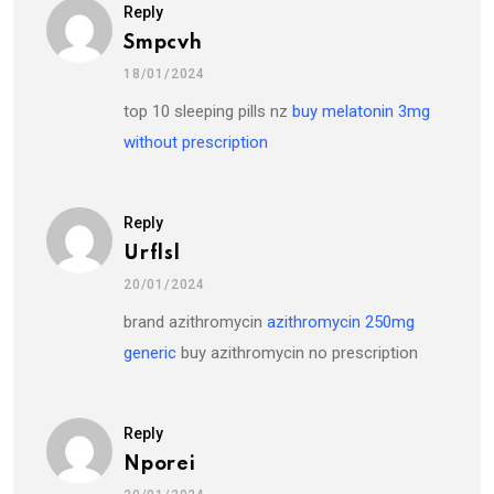
Reply
Smpcvh
18/01/2024
top 10 sleeping pills nz
buy melatonin 3mg
without prescription
Reply
Urflsl
20/01/2024
brand azithromycin
azithromycin 250mg
generic
buy azithromycin no prescription
Reply
Nporei