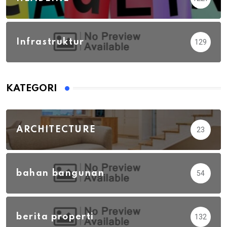
Infrastruktur
129
KATEGORI
ARCHITECTURE
23
bahan bangunan
54
berita properti
132