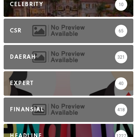
CELEBRITY
10
CSR
65
DAERAH
321
EXPERT
40
FINANSIAL
418
HEADLINE
1227