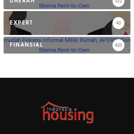
DAERAH
322
EXPERT
40
FINANSIAL
420