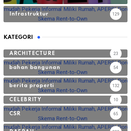
Infrastruktur
129
KATEGORI
ARCHITECTURE
23
bahan bangunan
54
berita properti
132
CELEBRITY
10
CSR
65