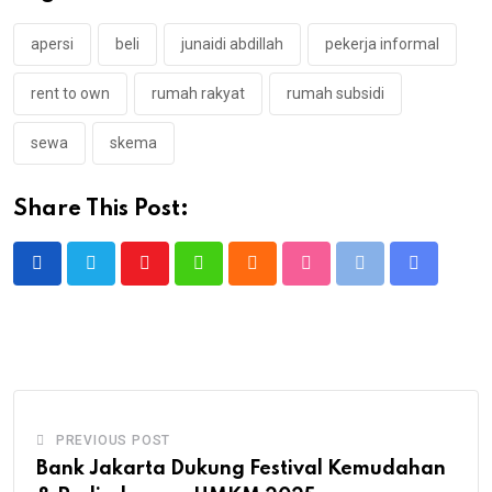
apersi
beli
junaidi abdillah
pekerja informal
rent to own
rumah rakyat
rumah subsidi
sewa
skema
Share This Post:
Youtube
Whatsapp
Cloud
StumbleUpon
Print
Share
via
Email
PREVIOUS POST
Bank Jakarta Dukung Festival Kemudahan