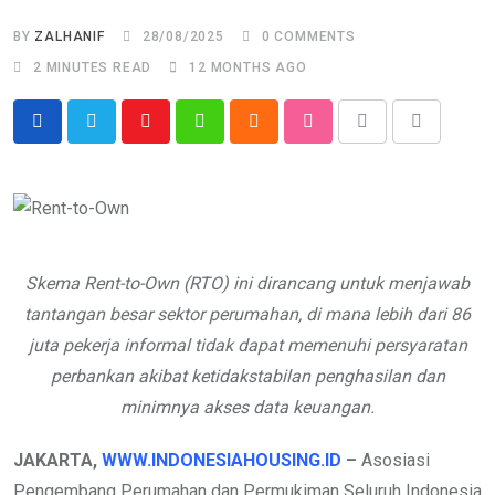
BY
ZALHANIF
28/08/2025
0
COMMENTS
2 MINUTES READ
12 MONTHS AGO
Youtube
Whatsapp
Cloud
StumbleUpon
Print
Share
via
Email
Skema Rent-to-Own (RTO) ini dirancang untuk menjawab
tantangan besar sektor perumahan, di mana lebih dari 86
juta pekerja informal tidak dapat memenuhi persyaratan
perbankan akibat ketidakstabilan penghasilan dan
minimnya akses data keuangan.
JAKARTA,
WWW.INDONESIAHOUSING.ID
–
Asosiasi
Pengembang Perumahan dan Permukiman Seluruh Indonesia