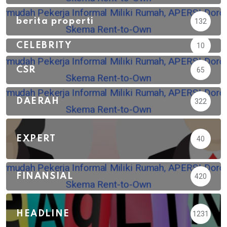
berita properti
132
CELEBRITY
10
CSR
65
DAERAH
322
EXPERT
40
FINANSIAL
420
HEADLINE
1231