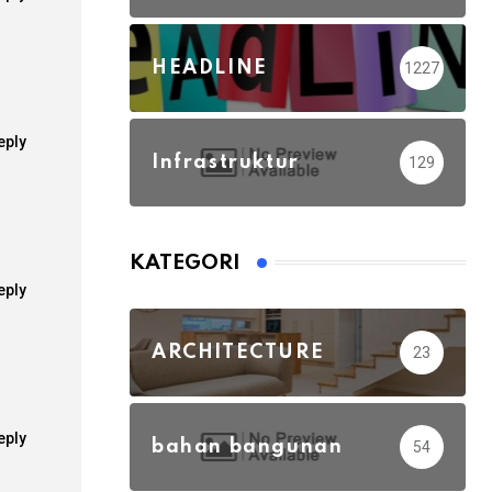
HEADLINE
1227
eply
Infrastruktur
129
KATEGORI
eply
ARCHITECTURE
23
eply
bahan bangunan
54