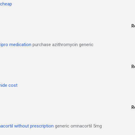
 cheap
R
zipro medication
purchase azithromycin generic
R
ide cost
R
cortil without prescription
generic omnacortil 5mg