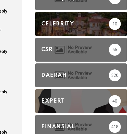
eply
CELEBRITY
10
o
CSR
65
eply
DAERAH
320
eply
EXPERT
40
FINANSIAL
418
eply