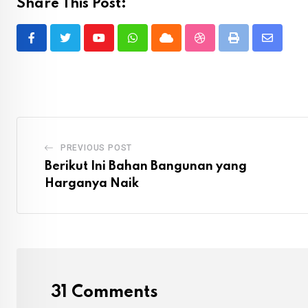
Share This Post:
Youtube
Whatsapp
Cloud
StumbleUpon
Print
Share
via
Email
PREVIOUS POST
Berikut Ini Bahan Bangunan yang
Harganya Naik
31 Comments