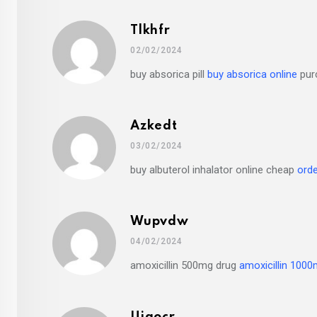
Tlkhfr
02/02/2024
buy absorica pill
buy absorica online
purc
Azkedt
03/02/2024
buy albuterol inhalator online cheap
orde
Wupvdw
04/02/2024
amoxicillin 500mg drug
amoxicillin 1000