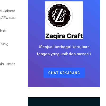
via
Email
i Jakarta
3,77% atau
h di
,73%;
Menjual berbagai kerajinan
tangan yang unik dan menarik
in, lantas
CHAT SEKARANG