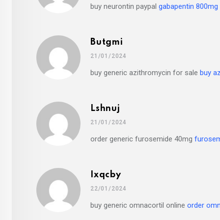
buy neurontin paypal
gabapentin 800mg
Butgmi
21/01/2024
buy generic azithromycin for sale
buy a
Lshnuj
21/01/2024
order generic furosemide 40mg
furosem
Ixqcby
22/01/2024
buy generic omnacortil online
order omna