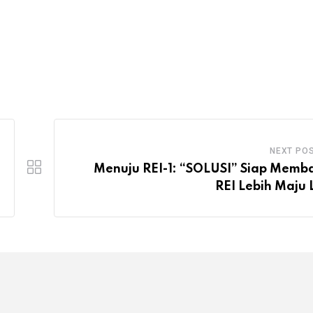
NEXT PO
Menuju REI-1: “SOLUSI” Siap Mem
REI Lebih Maju 