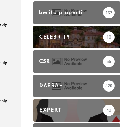
berita properti
132
eply
CELEBRITY
10
CSR
65
eply
DAERAH
320
eply
EXPERT
40