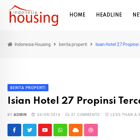
Skip
to
HOME
HEADLINE
NE
content
Indonesia Housing
berita properti
Isian Hotel 27 Propinsi
BERITA PROPERTI
Isian Hotel 27 Propinsi Ter
BY
ADMIN
04/09/2016
31
COMMENTS
LESS THAN A 
Youtube
Whatsapp
Cloud
StumbleUpon