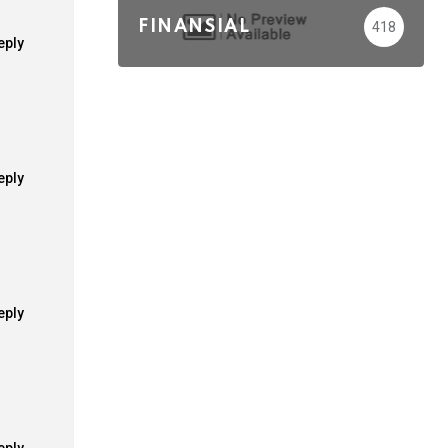
FINANSIAL
418
eply
eply
eply