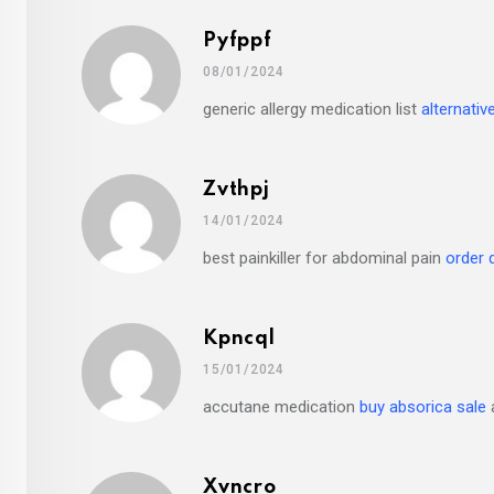
Pyfppf
08/01/2024
generic allergy medication list
alternativ
Zvthpj
14/01/2024
best painkiller for abdominal pain
order 
Kpncql
15/01/2024
accutane medication
buy absorica sale
Xvncro