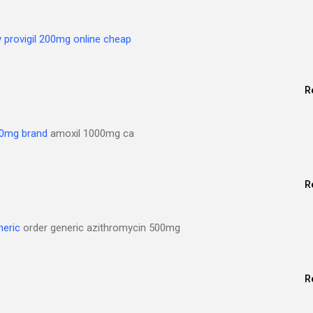
 provigil 200mg online cheap
R
00mg brand
amoxil 1000mg ca
R
neric
order generic azithromycin 500mg
R