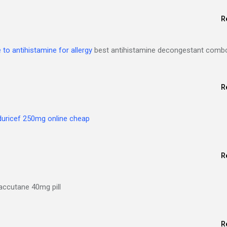
R
e to antihistamine for allergy
best antihistamine decongestant comb
R
duricef 250mg online cheap
R
accutane 40mg pill
R