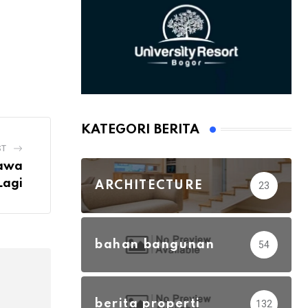
KATEGORI BERITA
ST
bawa
Lagi
ARCHITECTURE
23
bahan bangunan
54
berita properti
132