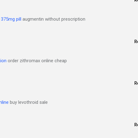
R
 375mg pill
augmentin without prescription
R
ion
order zithromax online cheap
R
nline
buy levothroid sale
R