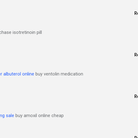
R
hase isotretinoin pill
R
r albuterol online
buy ventolin medication
R
mg sale
buy amoxil online cheap