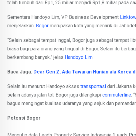
telah tumbuh dari Rp1, 25 miliar menjadi Rp1,8 miliar pada saa
Sementara Handoyo Lim, VP Business Development
Linkto
menjelaskan,
Bogor
merupakan kota yang menarik di Jabodeta
“Selain sebagai tempat inggal, Bogor juga sebagai tempat li
biasa bagi para orang yang tinggal di Bogor. Selain itu berbaga
berkembang banyak,” jelas
Handoyo Lim
.
Baca Juga:
Dear Gen Z, Ada Tawaran Hunian ala Korea d
Selain itu menurut Handoyo akses
transportasi
dari Jakarta k
selain adanya jalan tol, Bogor juga dilengkapi
commuterline
. 
bagus mengingat kualitas udaranya yang sejuk dan pemanda
Potensi Bogor
Mengutip data Leads Property Service Indonesia (Leads Pro