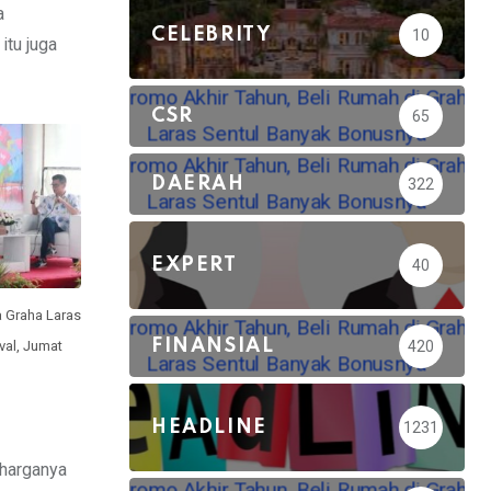
a
CELEBRITY
10
itu juga
CSR
65
DAERAH
322
EXPERT
40
a Graha Laras
FINANSIAL
420
val, Jumat
HEADLINE
1231
 harganya