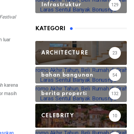
.
Infrastruktur
129
Festival
KATEGORI
 luar
ARCHITECTURE
23
bahan bangunan
54
ah karena
gor masih
berita properti
132
CELEBRITY
10
asokan