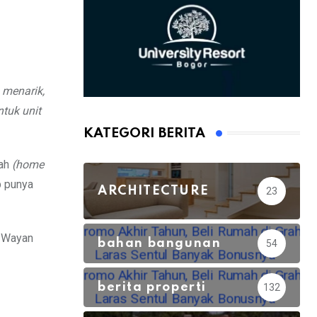
 menarik,
tuk unit
KATEGORI BERITA
mah
(home
p punya
ARCHITECTURE
23
h Wayan
bahan bangunan
54
berita properti
132