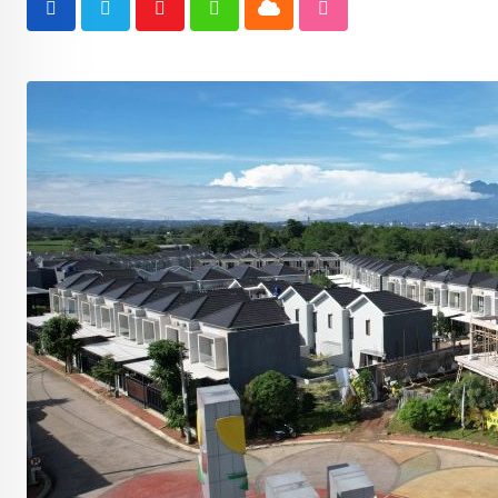
Cloud
Youtube
Whatsapp
StumbleUpon