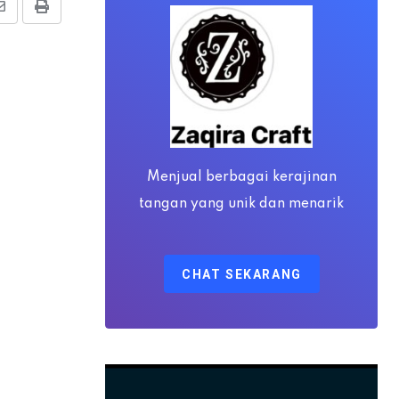
Share
Print
via
Email
Menjual berbagai kerajinan
tangan yang unik dan menarik
CHAT SEKARANG