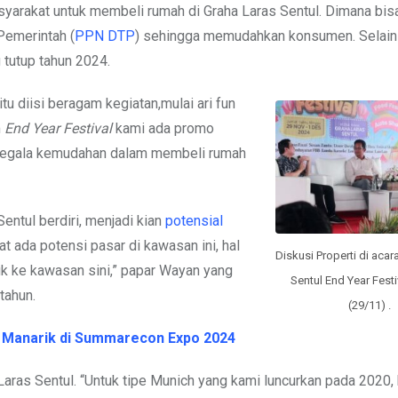
yarakat untuk membeli rumah di Graha Laras Sentul. Dimana bis
Pemerintah (
PPN DTP
) sehingga memudahkan konsumen. Selain 
tutup tahun 2024.
tu diisi beragam kegiatan,mulai ari fun
m
End Year Festival
kami ada promo
 segala kemudahan dalam membeli rumah
ntul berdiri, menjadi kian
potensial
t ada potensi pasar di kawasan ini, hal
Diskusi Properti di acar
 ke kawasan sini,” papar Wayan yang
Sentul End Year Festi
tahun.
(29/11) .
o Manarik di Summarecon Expo 2024
Laras Sentul. “Untuk tipe Munich yang kami luncurkan pada 2020,