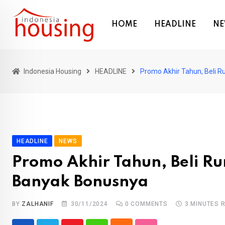
Skip
to
HOME
HEADLINE
NE
content
Indonesia Housing
HEADLINE
Promo Akhir Tahun, Beli 
HEADLINE
NEWS
Promo Akhir Tahun, Beli Ru
Banyak Bonusnya
BY
ZALHANIF
30/11/2024
0
COMMENTS
3 MINUTES 