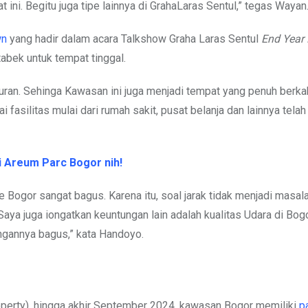
t ini. Begitu juga tipe lainnya di GrahaLaras Sentul,” tegas Wayan
wn
yang hadir dalam acara Talkshow Graha Laras Sentul
End Year 
bek untuk tempat tinggal.
buran. Sehinga Kawasan ini juga menjadi tempat yang penuh berkah
i fasilitas mulai dari rumah sakit, pusat belanja dan lainnya telah
i Areum Parc Bogor nih!
e Bogor sangat bagus. Karena itu, soal jarak tidak menjadi masal
“Saya juga iongatkan keuntungan lain adalah kualitas Udara di Bo
ngannya bagus,” kata Handoyo.
perty), hingga akhir September 2024, kawasan Bogor memiliki
p