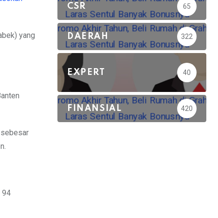
CSR
65
tabek) yang
DAERAH
322
EXPERT
40
Banten
FINANSIAL
420
i sebesar
n.
r 94