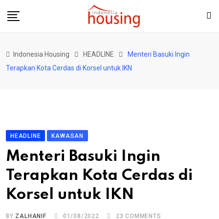
Skip
to
content
Indonesia Housing
HEADLINE
Menteri Basuki Ingin
Terapkan Kota Cerdas di Korsel untuk IKN
HEADLINE
KAWASAN
Menteri Basuki Ingin
Terapkan Kota Cerdas di
Korsel untuk IKN
BY
ZALHANIF
01/08/2022
23
COMMENTS