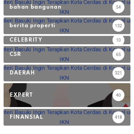
bahan bangunan
54
berita properti
132
CELEBRITY
10
CSR
65
DAERAH
321
EXPERT
40
FINANSIAL
418