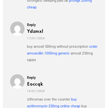
strongest sleeping pills uk
provigil 200mg
cheap
Reply
Ydzmxl
17/01/2024
buy amoxil 500mg without prescription
order
amoxicillin 1000mg generic
amoxil 250mg
tablet
Reply
Eoccqk
19/01/2024
zithromax over the counter
buy
azithromycin 250mg online cheap
buy