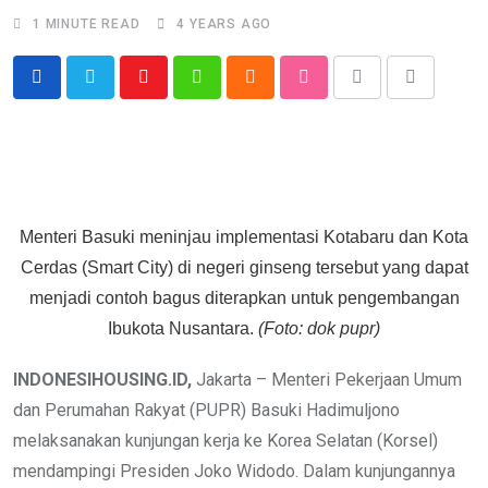
1 MINUTE READ
4 YEARS AGO
Youtube
Whatsapp
Cloud
StumbleUpon
Print
Share
via
Email
Menteri Basuki meninjau implementasi Kotabaru dan Kota
Cerdas (Smart City) di negeri ginseng tersebut yang dapat
menjadi contoh bagus diterapkan untuk pengembangan
Ibukota Nusantara.
(Foto: dok pupr)
INDONESIHOUSING.ID,
Jakarta – Menteri Pekerjaan Umum
dan Perumahan Rakyat (PUPR) Basuki Hadimuljono
melaksanakan kunjungan kerja ke Korea Selatan (Korsel)
mendampingi Presiden Joko Widodo. Dalam kunjungannya