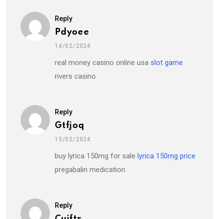
Reply
Pdyoee
14/02/2024
real money casino online usa
slot game
rivers casino
Reply
Gtfjoq
15/02/2024
buy lyrica 150mg for sale
lyrica 150mg price
pregabalin medication
Reply
Cujftr