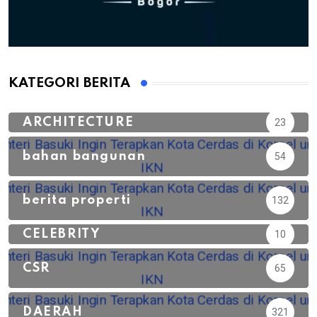
KATEGORI BERITA
ARCHITECTURE
23
bahan bangunan
54
berita properti
132
CELEBRITY
10
CSR
65
DAERAH
321